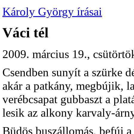
Károly György írásai
Váci tél
2009. március 19., csütörtö
Csendben sunyít a szürke dé
akár a patkány, megbújik, la
verébcsapat gubbaszt a plat
lesik az alkony karvaly-árny
Büdös buszállomás, befúj a 