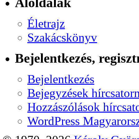
Aloldalak
Életrajz
Szakácskönyv
Bejelentkezés, regiszt
Bejelentkezés
Bejegyzések hírcsator
Hozzászólások hírcsat
WordPress Magyarors