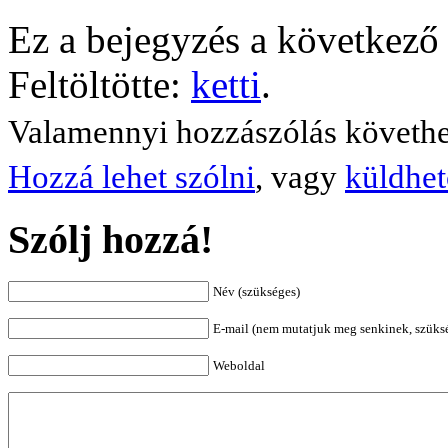
Ez a bejegyzés a következő 
Feltöltötte:
ketti
.
Valamennyi hozzászólás követh
Hozzá lehet szólni
, vagy
küldhet
Szólj hozzá!
Név (szükséges)
E-mail (nem mutatjuk meg senkinek, szüks
Weboldal