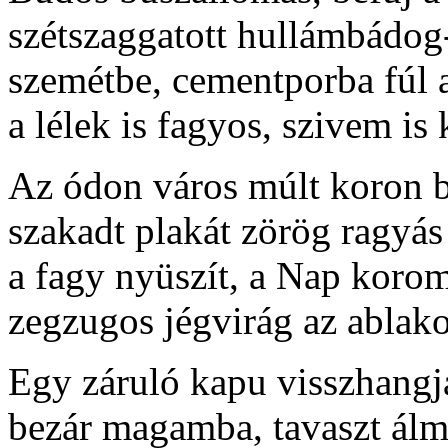
szétszaggatott hullámbádog-
szemétbe, cementporba fúl a
a lélek is fagyos, szivem is 
Az ódon város múlt koron 
szakadt plakát zörög ragyás
a fagy nyüszít, a Nap koro
zegzugos jégvirág az ablak
Egy záruló kapu visszhangj
bezár magamba, tavaszt ál