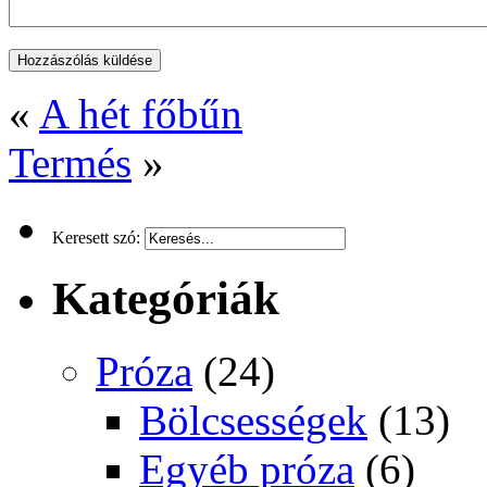
«
A hét főbűn
Termés
»
Keresett szó:
Kategóriák
Próza
(24)
Bölcsességek
(13)
Egyéb próza
(6)