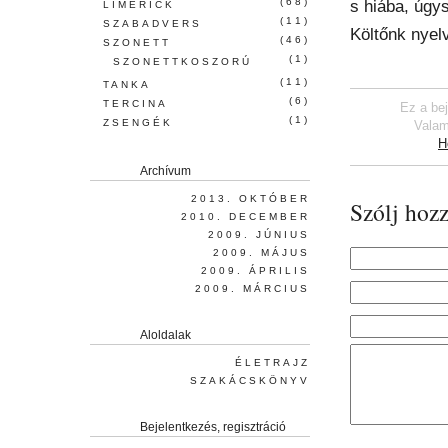
(68)
s hiába, úgy
LIMERICK
(11)
SZABADVERS
Költőnk nyel
(46)
SZONETT
(1)
SZONETTKOSZORÚ
(11)
TANKA
(6)
TERCINA
Ez a be
(1)
ZSENGÉK
Valam
H
Archívum
2013. OKTÓBER
Szólj hozz
2010. DECEMBER
2009. JÚNIUS
2009. MÁJUS
2009. ÁPRILIS
2009. MÁRCIUS
Aloldalak
ÉLETRAJZ
SZAKÁCSKÖNYV
Bejelentkezés, regisztráció