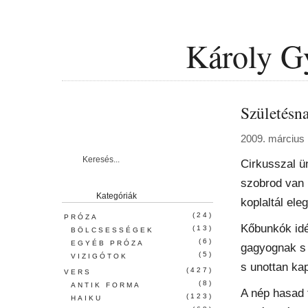
Károly Gy
Születésn
2009. március 
Cirkusszal ün
szobrod van 
Kategóriák
koplaltál eleg
(24)
PRÓZA
Kőbunkók idé
(13)
BÖLCSESSÉGEK
(6)
EGYÉB PRÓZA
gagyognak s 
(5)
VIZIGÓTOK
s unottan ka
(427)
VERS
(8)
ANTIK FORMA
A nép hasad 
(123)
HAIKU