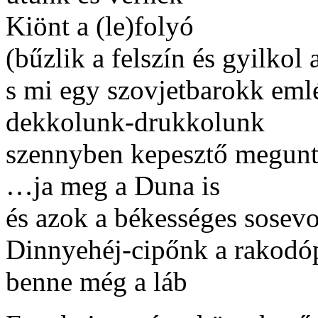
Kiönt a (le)folyó
(bűzlik a felszín és gyilkol 
s mi egy szovjetbarokk em
dekkolunk-drukkolunk
szennyben kepesztő megunt
…ja meg a Duna is
és azok a békességes sosevo
Dinnyehéj-cipőnk a rakodó
benne még a láb