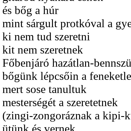
és bőg a húr
mint sárgult protkóval a g
ki nem tud szeretni
kit nem szeretnek
Főbenjáró hazátlan-bennszü
bőgünk lépcsőin a feneketl
mert sose tanultuk
mesterségét a szeretetnek
(zingi-zongoráznak a kipi-k
ütünk és vernek