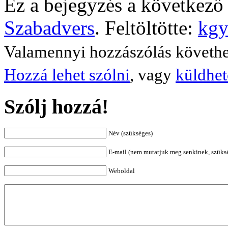
Ez a bejegyzés a következő 
Szabadvers
. Feltöltötte:
kgy
Valamennyi hozzászólás követh
Hozzá lehet szólni
, vagy
küldhet
Szólj hozzá!
Név (szükséges)
E-mail (nem mutatjuk meg senkinek, szüks
Weboldal