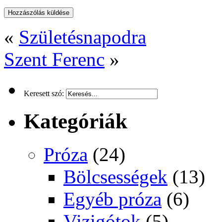
«
Születésnapodra
Szent Ferenc
»
Keresett szó:
Kategóriák
Próza
(24)
Bölcsességek
(13)
Egyéb próza
(6)
Vizigótok
(5)