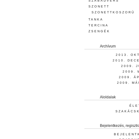
SZABADVERS
SZONETT
SZONETTKOSZORÚ
TANKA
TERCINA
ZSENGÉK
Archívum
2013. OK
2010. DEC
2009. 
2009. 
2009. Á
2009. MÁ
Aloldalak
ÉLE
SZAKÁCS
Bejelentkezés, regisztr
BEJELENT