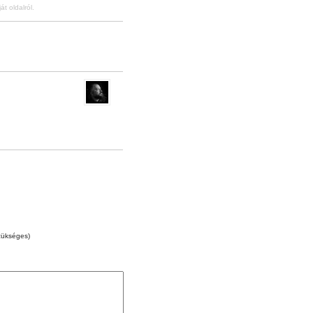
át oldalról.
zükséges)