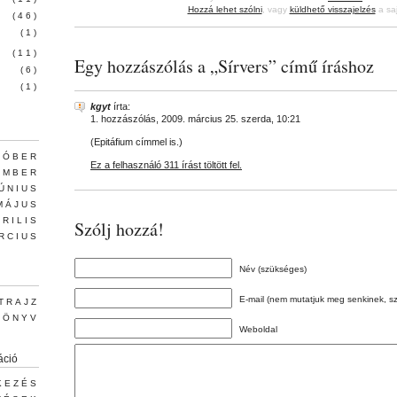
Hozzá lehet szólni
, vagy
küldhető visszajelzés
a saj
(46)
(1)
(11)
Egy hozzászólás a „Sírvers” című íráshoz
(6)
(1)
kgyt
írta:
1. hozzászólás,
2009. március 25. szerda, 10:21
(Epitáfium címmel is.)
TÓBER
Ez a felhasználó 311 írást töltött fel.
EMBER
JÚNIUS
MÁJUS
PRILIS
Szólj hozzá!
RCIUS
Név (szükséges)
E-mail (nem mutatjuk meg senkinek, s
TRAJZ
KÖNYV
Weboldal
áció
KEZÉS