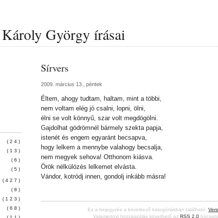
Károly György írásai
Sírvers
2009. március 13., péntek
Éltem, ahogy tudtam, haltam, mint a többi,
nem voltam elég jó csalni, lopni, ölni,
élni se volt könnyű, szar volt megdögölni.
Gajdolhat gödrömnél bármely szekta papja,
istenét és engem egyaránt becsapva,
(24)
hogy lelkem a mennybe valahogy becsalja,
(13)
nem megyek sehova! Otthonom kiásva.
(6)
Örök nélkülözés lelkemet elvásta.
(5)
Vándor, kotródj innen, gondolj inkább másra!
(427)
(8)
(123)
(68)
Ez a bejegyzés a következő kategóriákban található:
Vers
Valamennyi hozzászólás követhető az
RSS 2.0
hírcsato
(11)