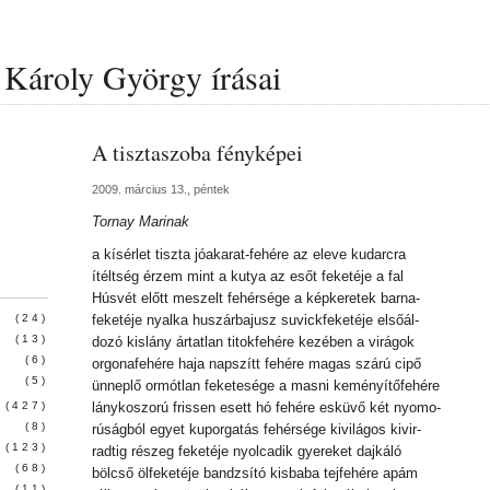
Károly György írásai
A tisztaszoba fényképei
2009. március 13., péntek
Tornay Marinak
a kísérlet tiszta jóakarat-fehére az eleve kudarcra
ítéltség érzem mint a kutya az esőt feketéje a fal
Húsvét előtt meszelt fehérsége a képkeretek barna-
(24)
feketéje nyalka huszárbajusz suvickfeketéje elsőál-
(13)
dozó kislány ártatlan titokfehére kezében a virágok
(6)
orgonafehére haja napszítt fehére magas szárú cipő
(5)
ünneplő ormótlan feketesége a masni keményítőfehére
(427)
lánykoszorú frissen esett hó fehére esküvő két nyomo-
(8)
rúságból egyet kuporgatás fehérsége kivilágos kivir-
(123)
radtig részeg feketéje nyolcadik gyereket dajkáló
(68)
bölcső ölfeketéje bandzsító kisbaba tejfehére apám
(11)