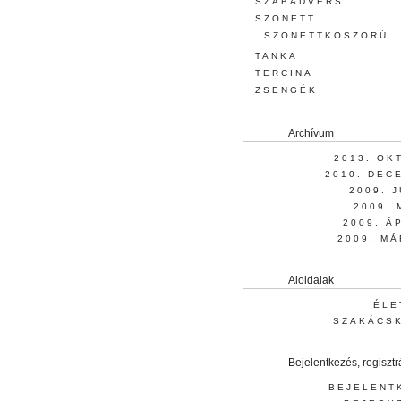
SZABADVERS
SZONETT
SZONETTKOSZORÚ
TANKA
TERCINA
ZSENGÉK
Archívum
2013. OK
2010. DEC
2009. 
2009. 
2009. Á
2009. MÁ
Aloldalak
ÉLE
SZAKÁCS
Bejelentkezés, regisztr
BEJELENT