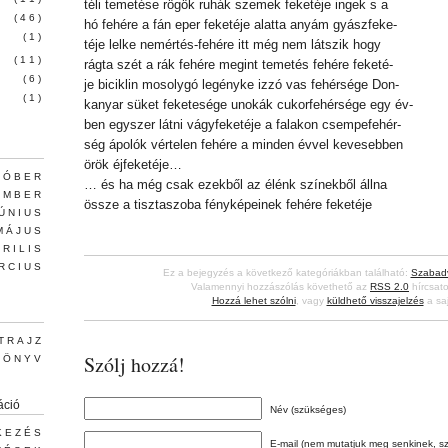
téli temetése rögök ruhák szemek feketéje ingek s a
(46)
hó fehére a fán eper feketéje alatta anyám gyászfeke-
(1)
téje lelke nemértés-fehére itt még nem látszik hogy
(11)
rágta szét a rák fehére megint temetés fehére feketé-
(6)
je biciklin mosolygó legényke izzó vas fehérsége Don-
(1)
kanyar süket feketesége unokák cukorfehérsége egy év-
ben egyszer látni vágyfeketéje a falakon csempefehér-
ség ápolók vértelen fehére a minden évvel kevesebben
örök éjfeketéje…
TÓBER
… és ha még csak ezekből az élénk színekből állna
EMBER
össze a tisztaszoba fényképeinek fehére feketéje
JÚNIUS
MÁJUS
PRILIS
RCIUS
Ez a bejegyzés a következő kategóriákban található:
Szabad
Valamennyi hozzászólás követhető az
RSS 2.0
hírcsato
Hozzá lehet szólni
, vagy
küldhető visszajelzés
a saj
TRAJZ
Szólj hozzá!
KÖNYV
áció
Név (szükséges)
KEZÉS
E-mail (nem mutatjuk meg senkinek, s