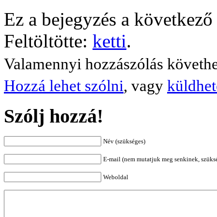
Ez a bejegyzés a következő 
Feltöltötte:
ketti
.
Valamennyi hozzászólás követh
Hozzá lehet szólni
, vagy
küldhet
Szólj hozzá!
Név (szükséges)
E-mail (nem mutatjuk meg senkinek, szüks
Weboldal