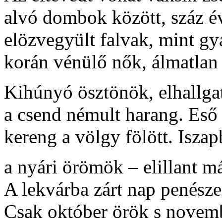
alvó dombok között, száz év
elözvegyült falvak, mint gy
korán vénülő nők, álmatlan 
Kihúnyó ösztönök, elhallgat
a csend némult harang. Eső
kereng a völgy fölött. Iszap
a nyári örömök – elillant 
A lekvárba zárt nap penész
Csak október örök s novemb