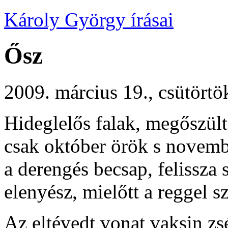
Károly György írásai
Ősz
2009. március 19., csütörtö
Hideglelős falak, megőszült
csak október örök s novemb
a derengés becsap, felissza 
elenyész, mielőtt a reggel s
Az eltévedt vonat vaksin zs