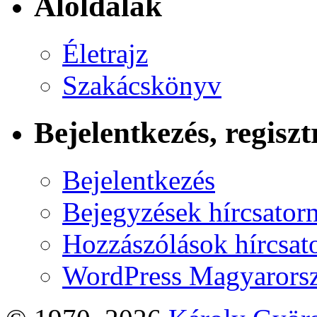
Aloldalak
Életrajz
Szakácskönyv
Bejelentkezés, regiszt
Bejelentkezés
Bejegyzések hírcsator
Hozzászólások hírcsat
WordPress Magyarors