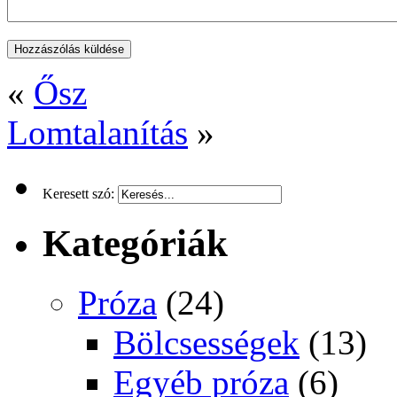
«
Ősz
Lomtalanítás
»
Keresett szó:
Kategóriák
Próza
(24)
Bölcsességek
(13)
Egyéb próza
(6)