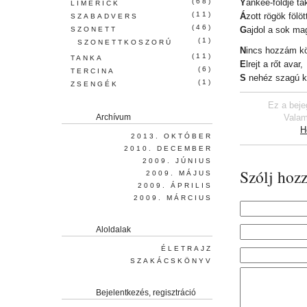
(68)
Y
ankee-földje ta
LIMERICK
(11)
Á
zott rögök fölöt
SZABADVERS
(46)
G
ajdol a sok ma
SZONETT
(1)
SZONETTKOSZORÚ
N
incs hozzám k
(11)
TANKA
E
lrejt a rőt avar,
(6)
TERCINA
S
nehéz szagú k
(1)
ZSENGÉK
Ez a beje
Archívum
Valam
H
2013. OKTÓBER
2010. DECEMBER
2009. JÚNIUS
Szólj hozz
2009. MÁJUS
2009. ÁPRILIS
2009. MÁRCIUS
Aloldalak
ÉLETRAJZ
SZAKÁCSKÖNYV
Bejelentkezés, regisztráció