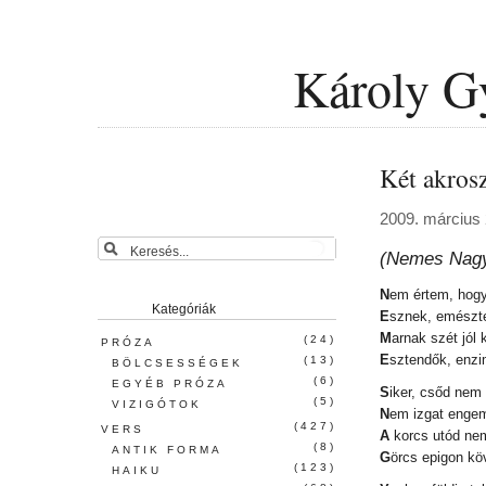
Károly Gy
Két akros
2009. március 
(Nemes Nagy
N
em értem, hogy
Kategóriák
E
sznek, emészt
M
arnak szét jól 
(24)
PRÓZA
E
sztendők, enzi
(13)
BÖLCSESSÉGEK
(6)
EGYÉB PRÓZA
S
iker, csőd nem 
(5)
VIZIGÓTOK
N
em izgat enge
(427)
VERS
A
korcs utód nem
(8)
ANTIK FORMA
G
örcs epigon kö
(123)
HAIKU