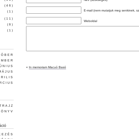
(46)
E-mail (nem mutatjuk meg senkinek, s
(1)
(11)
Weboldal
(6)
(1)
TÓBER
EMBER
JÚNIUS
«
In memoriam Macuó Basó
MÁJUS
PRILIS
RCIUS
TRAJZ
KÖNYV
áció
KEZÉS