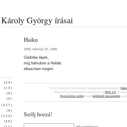
Károly György írásai
Haiku
2009. március 23., hétfő
Gödörbe lépek,
míg bámulom a Holdat:
elbasztam megint.
(24)
(13)
Ez a bejegyzés a következő kategóriákban található:
Haik
Valamennyi hozzászólás követhető az
RSS 2.0
hírcsato
(6)
Hozzá lehet szólni
, vagy
küldhető visszajelzés
a saj
(5)
(427)
(8)
Szólj hozzá!
(123)
(68)
(11)
Név (szükséges)