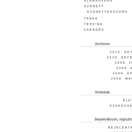
SZABADVERS
SZONETT
SZONETTKOSZORÚ
TANKA
TERCINA
ZSENGÉK
Archívum
2013. OK
2010. DEC
2009. 
2009. 
2009. Á
2009. MÁ
Aloldalak
ÉLE
SZAKÁCS
Bejelentkezés, regisztr
BEJELENT