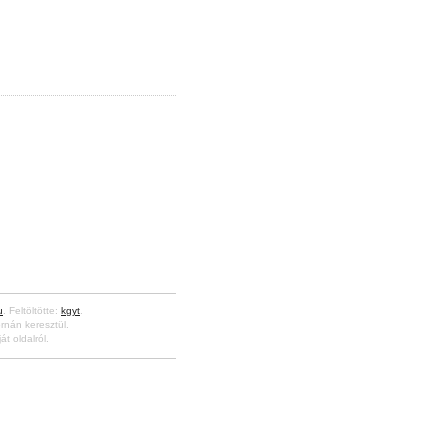
u
. Feltöltötte:
kgyt
.
rnán keresztül.
át oldalról.