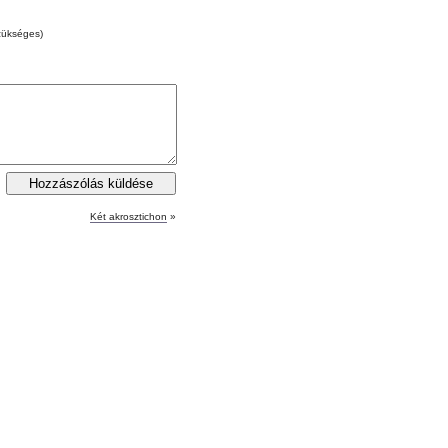
zükséges)
Két akrosztichon
»