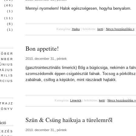
(46)
Mennyi nyomelem! Halok egészségesen, hogyha benyalom.
(1)
(11)
(6)
Kategória:
Haiku
| feltöltötte:
ketti
|
Nincs hozzászólás »
(1)
Bon appetite!
TÓBER
2010. december 31., péntek
EMBER
JÚNIUS
(gasztrointesztinális limerick) Bőg a búgócsiga, nekimén a faln
MÁJUS
szomszédomék éppen csigatésztát falnak. Tocsog a pörköltszaf
PRILIS
zabálnak, csillog a képükön, mint rászáradt hajlakk.
RCIUS
Kategória:
Limerick
| feltöltötte:
ketti
|
Nincs hozzászólás »
TRAJZ
KÖNYV
Szün & Csüng haikuja a türelemről
áció
2010. december 31., péntek
KEZÉS