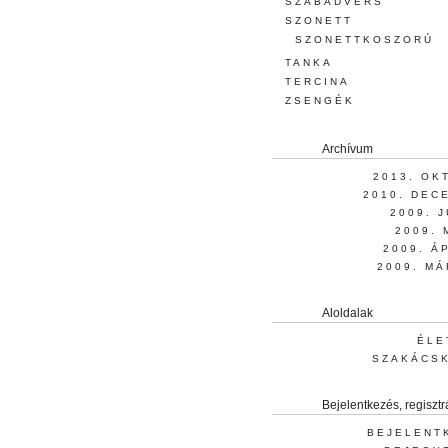
SZABADVERS
SZONETT
SZONETTKOSZORÚ
TANKA
TERCINA
ZSENGÉK
Archívum
2013. OK
2010. DEC
2009. 
2009. 
2009. Á
2009. MÁ
Aloldalak
ÉLE
SZAKÁCS
Bejelentkezés, regisztr
BEJELENT