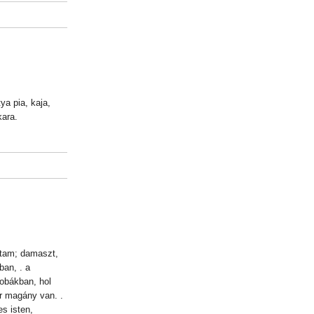
ya pia, kaja,
kara.
stam; damaszt,
ban, . a
obákban, hol
r magány van. .
es isten,