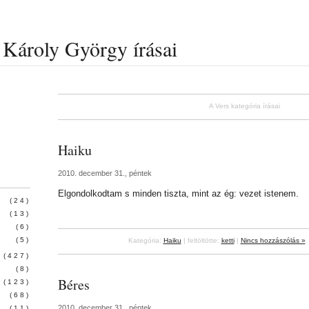
Károly György írásai
A Vers kategória írásai
Haiku
2010. december 31., péntek
Elgondolkodtam s minden tiszta, mint az ég: vezet istenem.
(24)
(13)
(6)
(5)
Kategória:
Haiku
| feltöltötte:
ketti
|
Nincs hozzászólás »
(427)
(8)
Béres
(123)
(68)
2010. december 31., péntek
(11)