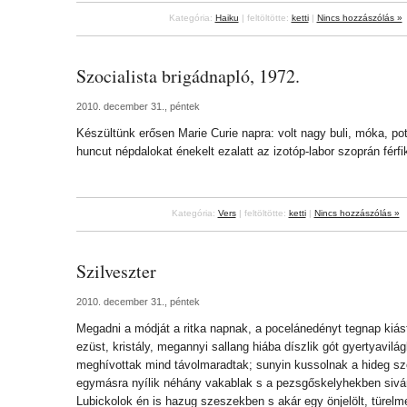
Kategória:
Haiku
| feltöltötte:
ketti
|
Nincs hozzászólás »
Szocialista brigádnapló, 1972.
2010. december 31., péntek
Készültünk erősen Marie Curie napra: volt nagy buli, móka, pot
huncut népdalokat énekelt ezalatt az izotóp-labor szoprán férfi
Kategória:
Vers
| feltöltötte:
ketti
|
Nincs hozzászólás »
Szilveszter
2010. december 31., péntek
Megadni a módját a ritka napnak, a pocelánedényt tegnap kiá
ezüst, kristály, megannyi sallang hiába díszlik gót gyertyavilág
meghívottak mind távolmaradtak; sunyin kussolnak a hideg sz
egymásra nyílik néhány vakablak s a pezsgőskelyhekben sivá
Lubickolok én is hazug szeszekben s akár egy önjelölt, türelm