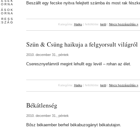
ZÉSEK
Beszállt egy fecske nyitva felejtett számba és most rak fészke
TORNA
LÁSOK
TORNA
PRESS
RSZÁG
Kategória:
Haiku
| feltöltötte:
ketti
|
Nincs hozzászólás »
Szün & Csüng haikuja a felgyorsult világról
2010. december 31., péntek
Cseresznyefámról megint lehullt egy levél – rohan az élet.
Kategória:
Haiku
| feltöltötte:
ketti
|
Nincs hozzászólás »
Békátlenség
2010. december 31., péntek
Bősz békaember berhel békabuzogányt békatutajon.