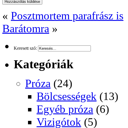
«
Posztmortem parafrász is
Barátomra
»
Keresett szó:
Kategóriák
Próza
(24)
Bölcsességek
(13)
Egyéb próza
(6)
Vizigótok
(5)