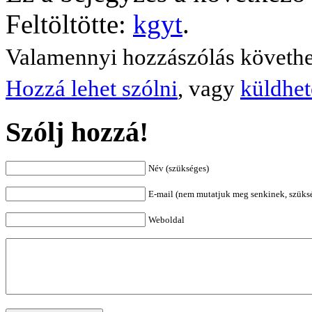
Feltöltötte:
kgyt
.
Valamennyi hozzászólás követh
Hozzá lehet szólni
, vagy
küldhet
Szólj hozzá!
Név (szükséges)
E-mail (nem mutatjuk meg senkinek, szüks
Weboldal