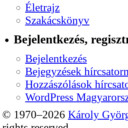
Életrajz
Szakácskönyv
Bejelentkezés, regiszt
Bejelentkezés
Bejegyzések hírcsator
Hozzászólások hírcsat
WordPress Magyarors
© 1970–2026
Károly Györ
rights reserved.