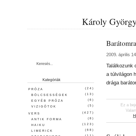
Károly György 
Barátomr
2009. április 1
Találkozunk o
a túlvilágon 
Kategóriák
drága baráto
(24)
PRÓZA
(13)
BÖLCSESSÉGEK
(6)
EGYÉB PRÓZA
Ez a bej
(5)
VIZIGÓTOK
Valam
(427)
VERS
H
(8)
ANTIK FORMA
(123)
HAIKU
(68)
LIMERICK
(11)