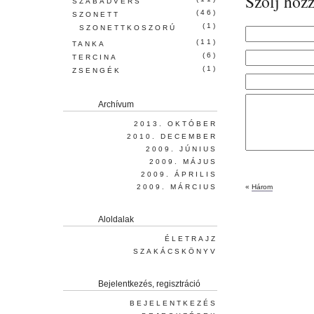
Szólj hozz
SZABADVERS
(46)
SZONETT
(1)
SZONETTKOSZORÚ
(11)
TANKA
(6)
TERCINA
(1)
ZSENGÉK
Archívum
2013. OKTÓBER
2010. DECEMBER
2009. JÚNIUS
2009. MÁJUS
2009. ÁPRILIS
2009. MÁRCIUS
«
Három
Aloldalak
ÉLETRAJZ
SZAKÁCSKÖNYV
Bejelentkezés, regisztráció
BEJELENTKEZÉS