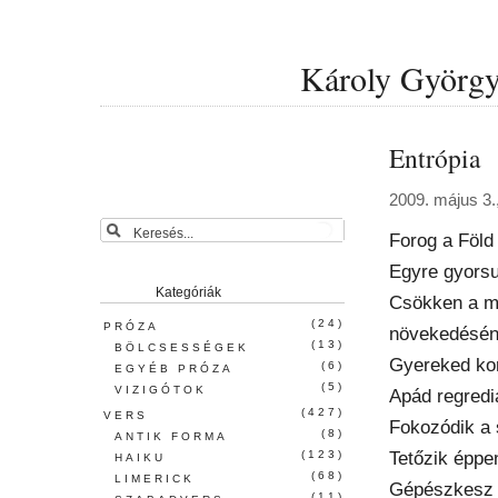
Károly György 
Entrópia
2009. május 3.
Forog a Föld
Egyre gyorsu
Kategóriák
Csökken a m
(24)
PRÓZA
növekedésén
(13)
BÖLCSESSÉGEK
Gyereked ko
(6)
EGYÉB PRÓZA
(5)
VIZIGÓTOK
Apád regredi
(427)
VERS
Fokozódik a
(8)
ANTIK FORMA
Tetőzik éppe
(123)
HAIKU
(68)
LIMERICK
Gépészkesz E
(11)