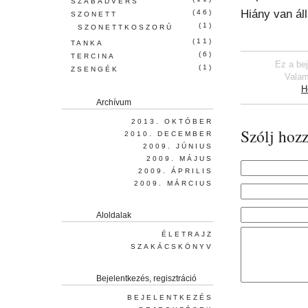
SZABADVERS
Hiány van ál
(46)
SZONETT
(1)
SZONETTKOSZORÚ
(11)
TANKA
(6)
TERCINA
Ez a be
(1)
ZSENGÉK
Valam
H
Archívum
2013. OKTÓBER
Szólj hozz
2010. DECEMBER
2009. JÚNIUS
2009. MÁJUS
2009. ÁPRILIS
2009. MÁRCIUS
Aloldalak
ÉLETRAJZ
SZAKÁCSKÖNYV
Bejelentkezés, regisztráció
BEJELENTKEZÉS