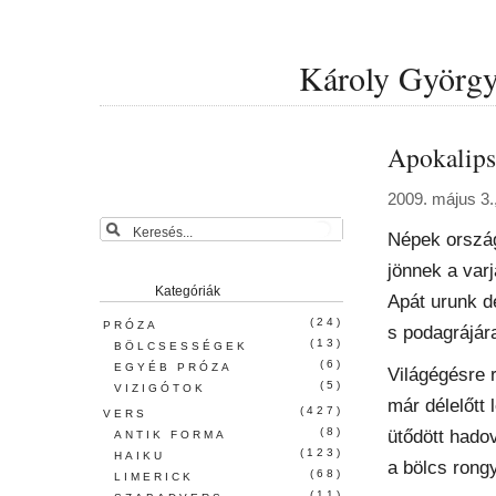
Károly György 
Apokalips
2009. május 3.
Népek ország
jönnek a varj
Kategóriák
Apát urunk d
(24)
PRÓZA
s podagrájár
(13)
BÖLCSESSÉGEK
(6)
EGYÉB PRÓZA
Világégésre re
(5)
VIZIGÓTOK
már délelőtt 
(427)
VERS
(8)
ütődött hadov
ANTIK FORMA
(123)
HAIKU
a bölcs rongy
(68)
LIMERICK
(11)