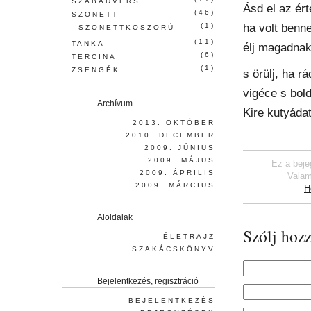
SZABADVERS
Ásd el az ért
(46)
SZONETT
ha volt benned
(1)
SZONETTKOSZORÚ
(11)
TANKA
élj magadnak
(6)
TERCINA
(1)
ZSENGÉK
s örülj, ha r
vigéce s bol
Archívum
Kire kutyádat
2013. OKTÓBER
2010. DECEMBER
2009. JÚNIUS
2009. MÁJUS
Ez a beje
2009. ÁPRILIS
Valam
2009. MÁRCIUS
H
Aloldalak
Szólj hozz
ÉLETRAJZ
SZAKÁCSKÖNYV
Bejelentkezés, regisztráció
BEJELENTKEZÉS