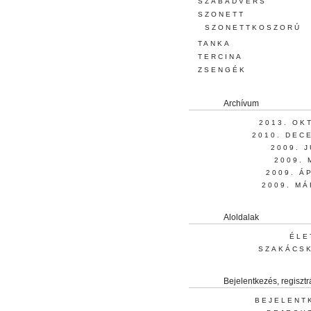
SZABADVERS
SZONETT
SZONETTKOSZORÚ
TANKA
TERCINA
ZSENGÉK
Archívum
2013. OK
2010. DEC
2009. 
2009. 
2009. Á
2009. MÁ
Aloldalak
ÉLE
SZAKÁCS
Bejelentkezés, regisztr
BEJELENT