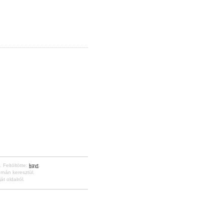
. Feltöltötte:
kgyt
.
rnán keresztül.
át oldalról.