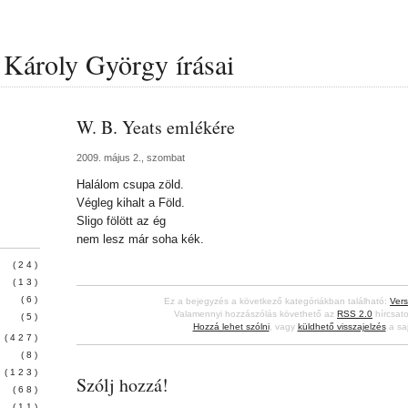
Károly György írásai
W. B. Yeats emlékére
2009. május 2., szombat
Halálom csupa zöld.
Végleg kihalt a Föld.
Sligo fölött az ég
nem lesz már soha kék.
(24)
(13)
(6)
Ez a bejegyzés a következő kategóriákban található:
Vers
Valamennyi hozzászólás követhető az
RSS 2.0
hírcsato
(5)
Hozzá lehet szólni
, vagy
küldhető visszajelzés
a saj
(427)
(8)
(123)
Szólj hozzá!
(68)
(11)