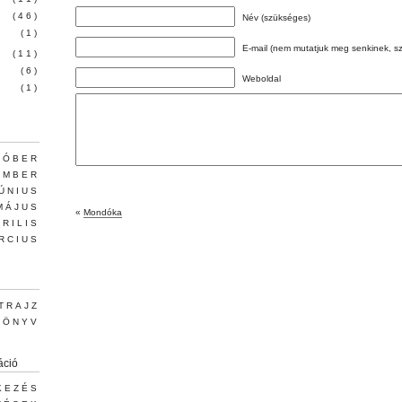
(46)
Név (szükséges)
(1)
E-mail (nem mutatjuk meg senkinek, s
(11)
(6)
Weboldal
(1)
TÓBER
EMBER
JÚNIUS
MÁJUS
«
Mondóka
PRILIS
RCIUS
TRAJZ
KÖNYV
áció
KEZÉS