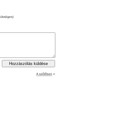
zükséges)
A szőlőben
»