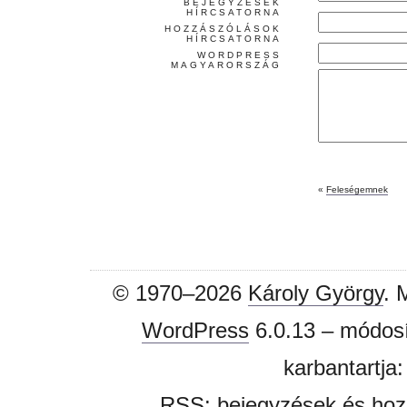
BEJEGYZÉSEK
HÍRCSATORNA
HOZZÁSZÓLÁSOK
HÍRCSATORNA
WORDPRESS
MAGYARORSZÁG
«
Feleségemnek
© 1970–2026
Károly György
. 
WordPress
6.0.13 – módosí
karbantartja
RSS:
bejegyzések
és
hoz