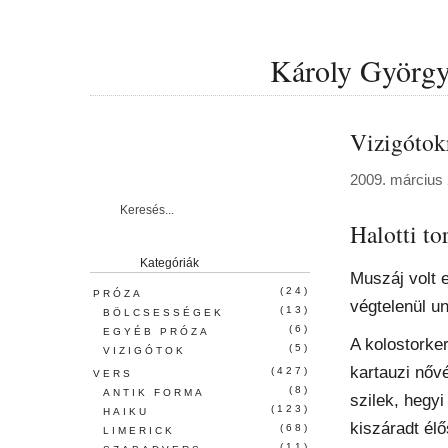
Károly György 
Vizigótokr
2009. március 
Halotti to
Kategóriák
Muszáj volt 
(24)
PRÓZA
végtelenül un
(13)
BÖLCSESSÉGEK
(6)
EGYÉB PRÓZA
A kolostorke
(5)
VIZIGÓTOK
kartauzi nővé
(427)
VERS
(8)
ANTIK FORMA
szilek, hegyi
(123)
HAIKU
kiszáradt él
(68)
LIMERICK
(11)