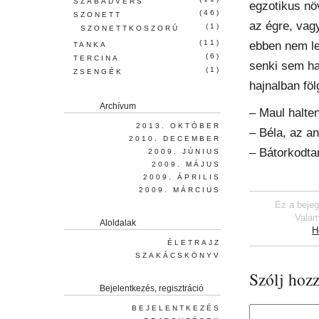
SZABADVERS
egzotikus nö
(46)
SZONETT
az égre, vag
(1)
SZONETTKOSZORÚ
(11)
ebben nem leh
TANKA
(6)
TERCINA
senki sem ha
(1)
ZSENGÉK
hajnalban föl
Archívum
– Maul halten
2013. OKTÓBER
– Béla, az a
2010. DECEMBER
– Bátorkodta
2009. JÚNIUS
2009. MÁJUS
2009. ÁPRILIS
2009. MÁRCIUS
Ez a bejeg
Valam
Aloldalak
H
ÉLETRAJZ
SZAKÁCSKÖNYV
Szólj hozz
Bejelentkezés, regisztráció
BEJELENTKEZÉS