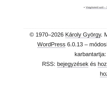
«
Vizigótokról szól – 
© 1970–2026
Károly György
. 
WordPress
6.0.13 – módosí
karbantartja
RSS:
bejegyzések
és
hoz
ho