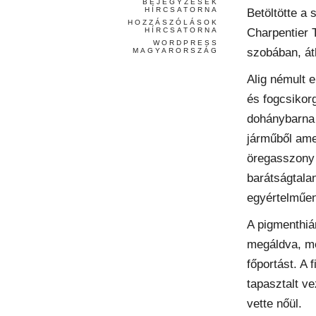
BEJEGYZÉSEK
HÍRCSATORNA
Betöltötte a
HOZZÁSZÓLÁSOK
Charpentier 
HÍRCSATORNA
WORDPRESS
szobában, át
MAGYARORSZÁG
Alig némult e
és fogcsikor
dohánybarna 
járműből ame
öregasszony 
barátságtala
egyértelműen
A pigmenthiá
megáldva, me
főportást. A 
tapasztalt v
vette nőül.