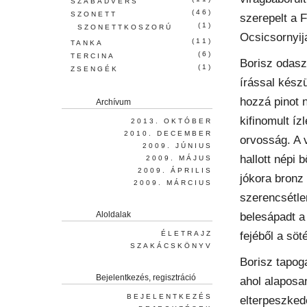
SZABADVERS
(46)
SZONETT
szerepelt a 
(1)
SZONETTKOSZORÚ
Ocsicsornyij
(11)
TANKA
(6)
TERCINA
Borisz odaszó
(1)
ZSENGÉK
írással készü
hozzá pinot 
Archívum
kifinomult íz
2013. OKTÓBER
2010. DECEMBER
orvosság. A 
2009. JÚNIUS
hallott népi 
2009. MÁJUS
2009. ÁPRILIS
jókora bronz 
2009. MÁRCIUS
szerencsétle
Aloldalak
belesápadt a
fejéből a söt
ÉLETRAJZ
SZAKÁCSKÖNYV
Borisz tapog
Bejelentkezés, regisztráció
ahol alaposa
BEJELENTKEZÉS
elterpeszked