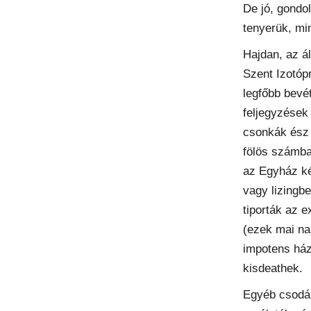
De jó, gondol
tenyerük, mi
Hajdan, az á
Szent Izotóp
legfőbb bevét
feljegyzések
csonkák ész n
fölös számba
az Egyház kén
vagy lizingb
tiporták az e
(ezek mai na
impotens ház
kisdeathek.
Egyéb csodák