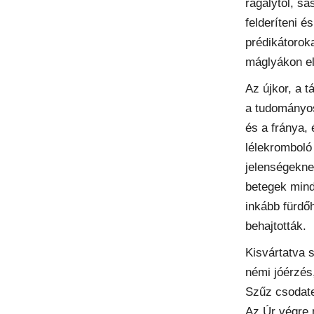
ragálytól, sá
felderíteni 
prédikátorok
máglyákon el
Az újkor, a 
a tudományos
és a fránya,
lélekromboló
jelenségekne
betegek mind
inkább fürdő
behajtották.
Kisvártatva 
némi jóérzés,
Szűz csodate
Az Úr végre 