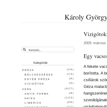
Károly György 
Vizigótokr
2009. március 
Egy vacsor
Kategóriák
A fekete vac
(24)
PRÓZA
borította. A 
(13)
BÖLCSESSÉGEK
(6)
csillárok szó
EGYÉB PRÓZA
(5)
VIZIGÓTOK
Géza malacba
(427)
VERS
hangszeréne
(8)
ANTIK FORMA
(123)
HAIKU
szonátájának
(68)
LIMERICK
virágbaborul
(11)