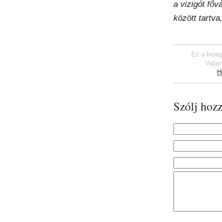
a vizigót fő
között tartva,
Ez a bejeg
Valam
H
Szólj hozz