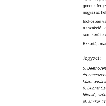
gonosz férge
négyszáz hekt
Időközben vá
tranzakció, 
sem kerülte e
Ekkortájt má
Jegyzet:
5, Beethoven,
és zeneszerz
köze, annál 
6, Dubnai Sze
hitvalló, sz
pl. amikor ti