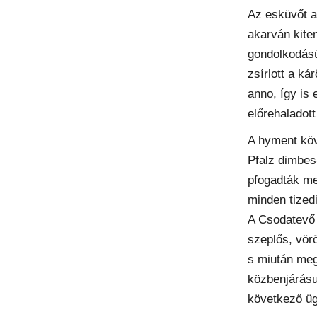
Az esküvőt a
akarván kite
gondolkodású
zsírlott a ká
anno, így is
előrehaladott
A hyment köv
Pfalz dimbe
pfogadták me
minden tizedi
A Csodatevő 
szeplős, vör
s miután meg
közbenjárásu
következő ügy