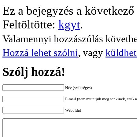
Ez a bejegyzés a következő 
Feltöltötte:
kgyt
.
Valamennyi hozzászólás követh
Hozzá lehet szólni
, vagy
küldhet
Szólj hozzá!
Név (szükséges)
E-mail (nem mutatjuk meg senkinek, szüks
Weboldal