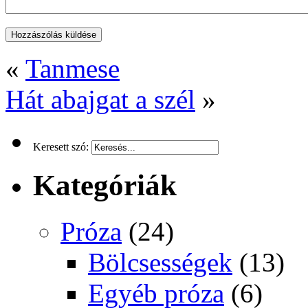
«
Tanmese
Hát abajgat a szél
»
Keresett szó:
Kategóriák
Próza
(24)
Bölcsességek
(13)
Egyéb próza
(6)