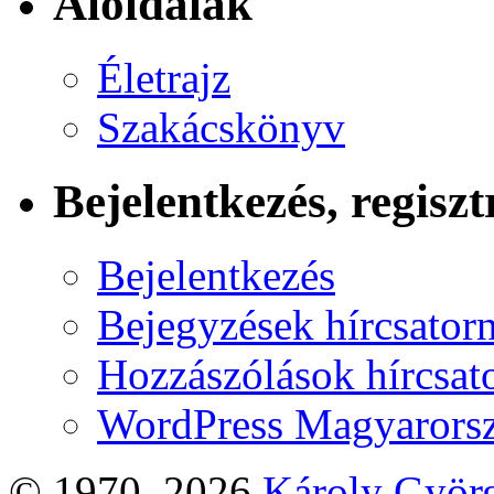
Aloldalak
Életrajz
Szakácskönyv
Bejelentkezés, regiszt
Bejelentkezés
Bejegyzések hírcsator
Hozzászólások hírcsat
WordPress Magyarors
© 1970–2026
Károly Györ