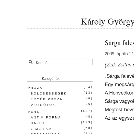
Károly György 
Sárga fale
2009. április 2
(Zelk Zoltán
„Sárga falevé
Kategóriák
Egy megsárg
(24)
PRÓZA
A Honvédkórh
(13)
BÖLCSESSÉGEK
(6)
EGYÉB PRÓZA
Sárga vagyok
(5)
VIZIGÓTOK
Megfest bev
(427)
VERS
(8)
Az az egysze
ANTIK FORMA
(123)
HAIKU
(68)
LIMERICK
(11)