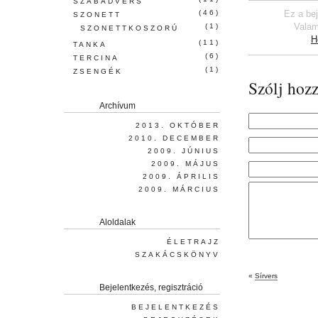
SZABADVERS
(46)
Ez a be
SZONETT
Valam
(1)
SZONETTKOSZORÚ
H
(11)
TANKA
(6)
TERCINA
(1)
ZSENGÉK
Szólj hozz
Archívum
2013. OKTÓBER
2010. DECEMBER
2009. JÚNIUS
2009. MÁJUS
2009. ÁPRILIS
2009. MÁRCIUS
Aloldalak
ÉLETRAJZ
SZAKÁCSKÖNYV
«
Sírvers
Bejelentkezés, regisztráció
BEJELENTKEZÉS