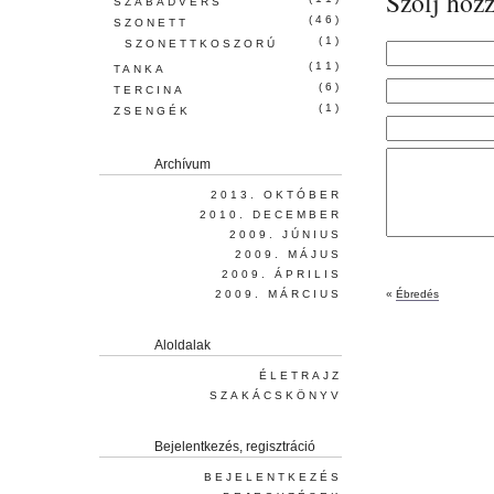
Szólj hozz
SZABADVERS
(46)
SZONETT
(1)
SZONETTKOSZORÚ
(11)
TANKA
(6)
TERCINA
(1)
ZSENGÉK
Archívum
2013. OKTÓBER
2010. DECEMBER
2009. JÚNIUS
2009. MÁJUS
2009. ÁPRILIS
2009. MÁRCIUS
«
Ébredés
Aloldalak
ÉLETRAJZ
SZAKÁCSKÖNYV
Bejelentkezés, regisztráció
BEJELENTKEZÉS