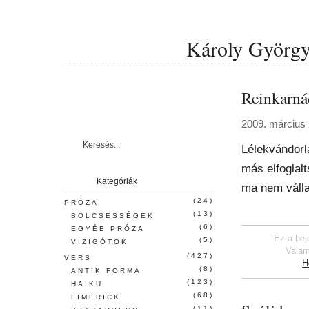
Károly György 
Reinkarná
2009. március 
Lélekvándorl
más elfoglalt
Kategóriák
ma nem válla
(24)
PRÓZA
(13)
BÖLCSESSÉGEK
(6)
EGYÉB PRÓZA
Ez a bej
(5)
VIZIGÓTOK
Valam
(427)
VERS
H
(8)
ANTIK FORMA
(123)
HAIKU
(68)
LIMERICK
(11)