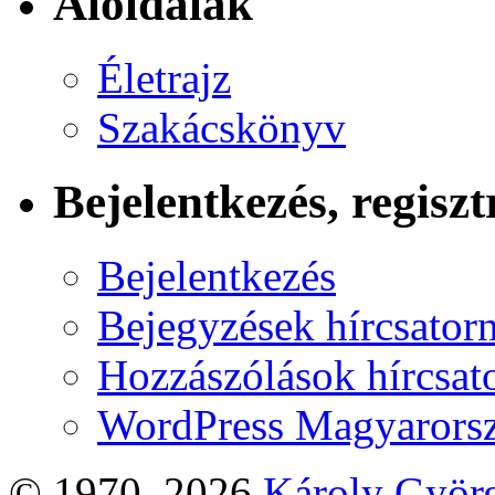
Aloldalak
Életrajz
Szakácskönyv
Bejelentkezés, regiszt
Bejelentkezés
Bejegyzések hírcsator
Hozzászólások hírcsat
WordPress Magyarors
© 1970–2026
Károly Györ