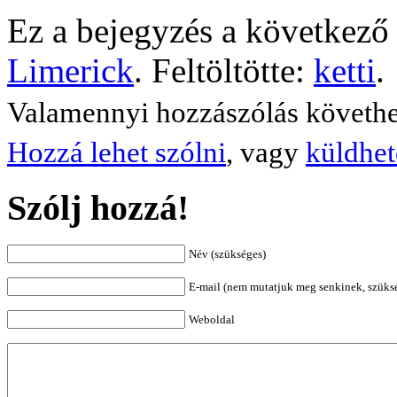
Ez a bejegyzés a következő 
Limerick
. Feltöltötte:
ketti
.
Valamennyi hozzászólás követh
Hozzá lehet szólni
, vagy
küldhet
Szólj hozzá!
Név (szükséges)
E-mail (nem mutatjuk meg senkinek, szüks
Weboldal