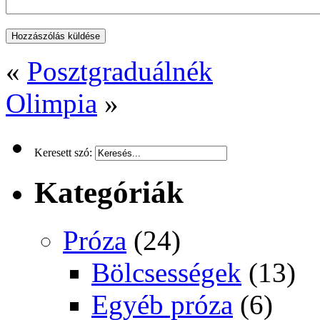
«
Posztgraduálnék
Olimpia
»
Keresett szó:
Kategóriák
Próza
(24)
Bölcsességek
(13)
Egyéb próza
(6)