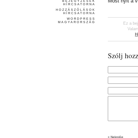
Most nyit a va
BEJEGYZÉSEK
HÍRCSATORNA
HOZZÁSZÓLÁSOK
HÍRCSATORNA
WORDPRESS
MAGYARORSZÁG
Ez a be
Valam
H
Szólj hozz
«
Nekrológ