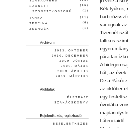
jó vele a six
SZABADVERS
(46)
SZONETT
Kék tyúkok, 
(1)
SZONETTKOSZORÚ
barbirózssz
(11)
TANKA
(6)
TERCINA
vacognak az 
(1)
ZSENGÉK
Tizenhét szá
fallikus szim
Archívum
egyen-műany
2013. OKTÓBER
páratlan ízk
2010. DECEMBER
2009. JÚNIUS
A hidegen saj
2009. MÁJUS
2009. ÁPRILIS
hát, az évek 
2009. MÁRCIUS
De a Rákóczi
az október el
Aloldalak
egy festetts
ÉLETRAJZ
SZAKÁCSKÖNYV
óvodába vonsz
majdan dysle
Bejelentkezés, regisztráció
Látenciaidő.
BEJELENTKEZÉS