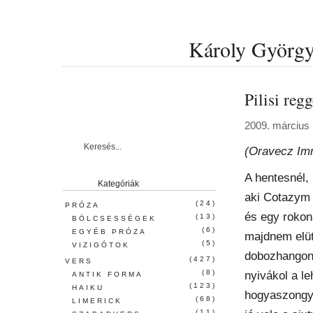
Károly György 
Pilisi regg
2009. március 
(Oravecz Im
A hentesnél,
Kategóriák
aki Cotazym 
(24)
PRÓZA
és egy rokon
(13)
BÖLCSESSÉGEK
(6)
EGYÉB PRÓZA
majdnem elüt
(5)
VIZIGÓTOK
dobozhangon 
(427)
VERS
(8)
nyivákol a le
ANTIK FORMA
(123)
HAIKU
hogyaszongya
(68)
LIMERICK
(11)