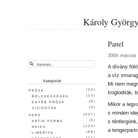
Károly György 
Panel
2009. március 
A dívány fölö
a víz smarag
Kategóriák
Mi nem megr
(24)
PRÓZA
trogloditák, 
(13)
BÖLCSESSÉGEK
(6)
EGYÉB PRÓZA
Mikor a legv
(5)
VIZIGÓTOK
s minden ideg
(427)
VERS
(8)
s ténfergünk,
ANTIK FORMA
(123)
HAIKU
a tengerpart
(68)
LIMERICK
(11)