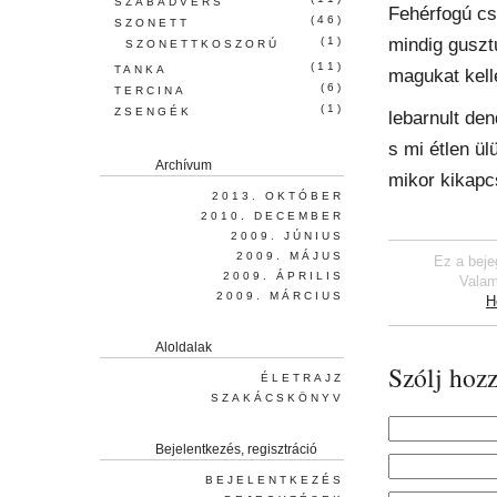
SZABADVERS
Fehérfogú cs
(46)
SZONETT
mindig guszt
(1)
SZONETTKOSZORÚ
(11)
TANKA
magukat kelle
(6)
TERCINA
(1)
ZSENGÉK
lebarnult den
s mi étlen ül
Archívum
mikor kikapcs
2013. OKTÓBER
2010. DECEMBER
2009. JÚNIUS
2009. MÁJUS
Ez a beje
2009. ÁPRILIS
Valam
2009. MÁRCIUS
H
Aloldalak
Szólj hozz
ÉLETRAJZ
SZAKÁCSKÖNYV
Bejelentkezés, regisztráció
BEJELENTKEZÉS