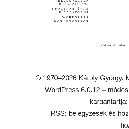
BEJEGYZÉSEK
HÍRCSATORNA
HOZZÁSZÓLÁSOK
HÍRCSATORNA
WORDPRESS
MAGYARORSZÁG
«
Modortalan akroszt
© 1970–2026
Károly György
. 
WordPress
6.0.12 – módosí
karbantartja
RSS:
bejegyzések
és
hoz
ho