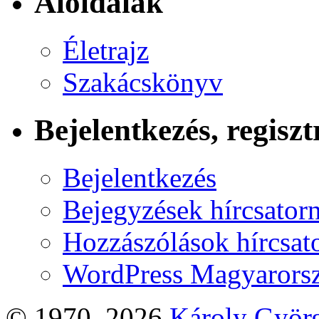
Aloldalak
Életrajz
Szakácskönyv
Bejelentkezés, regiszt
Bejelentkezés
Bejegyzések hírcsator
Hozzászólások hírcsat
WordPress Magyarors
© 1970–2026
Károly Györ