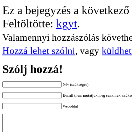
Ez a bejegyzés a következő 
Feltöltötte:
kgyt
.
Valamennyi hozzászólás követh
Hozzá lehet szólni
, vagy
küldhet
Szólj hozzá!
Név (szükséges)
E-mail (nem mutatjuk meg senkinek, szüks
Weboldal