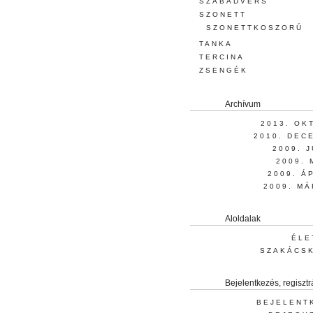
SZABADVERS
SZONETT
SZONETTKOSZORÚ
TANKA
TERCINA
ZSENGÉK
Archívum
2013. OK
2010. DEC
2009. 
2009. 
2009. Á
2009. MÁ
Aloldalak
ÉLE
SZAKÁCS
Bejelentkezés, regisztr
BEJELENT