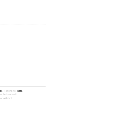
ck
. Feltöltötte:
ketti
.
rnán keresztül.
át oldalról.