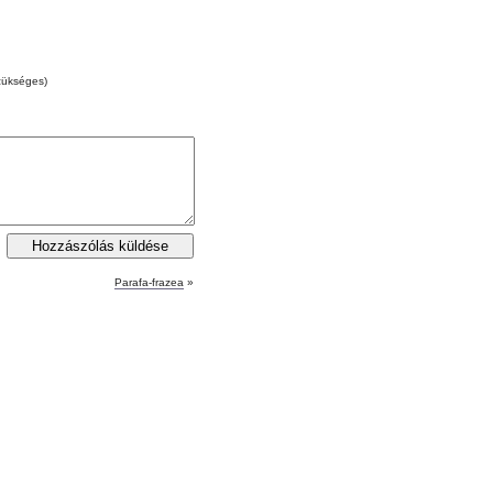
zükséges)
Parafa-frazea
»