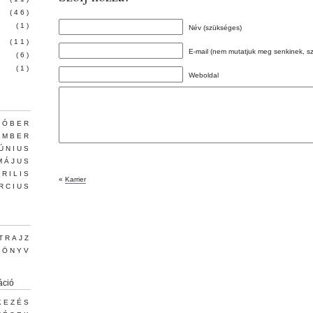
(46)
(1)
Név (szükséges)
(11)
E-mail (nem mutatjuk meg senkinek, s
(6)
(1)
Weboldal
TÓBER
EMBER
JÚNIUS
MÁJUS
PRILIS
«
Karrier
RCIUS
TRAJZ
KÖNYV
áció
KEZÉS