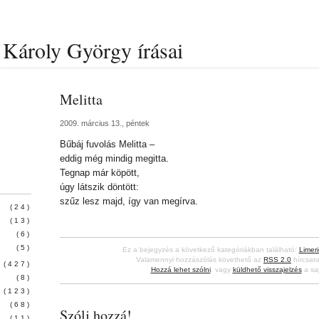
Károly György írásai
Melitta
2009. március 13., péntek
Bűbáj fuvolás Melitta –
eddig még mindig megitta.
Tegnap már köpött,
úgy látszik döntött:
szűz lesz majd, így van megírva.
(24)
(13)
(6)
(5)
Ez a bejegyzés a következő kategóriákban található:
Limeri
Valamennyi hozzászólás követhető az
RSS 2.0
hírcsato
(427)
Hozzá lehet szólni
, vagy
küldhető visszajelzés
a saj
(8)
(123)
(68)
Szólj hozzá!
(11)