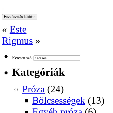
«
Este
Rigmus
»
Keresett szó:
Kategóriák
Próza
(24)
Bölcsességek
(13)
Egyéb próza
(6)