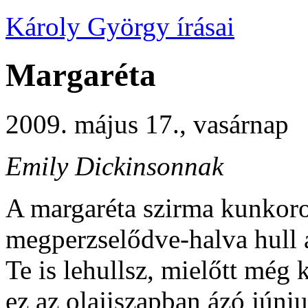
Károly György írásai
Margaréta
2009. május 17., vasárnap
Emily Dickinsonnak
A margaréta szirma kunkor
megperzselődve-halva hull 
Te is lehullsz, mielőtt még 
ez az olajiszapban ázó júniu