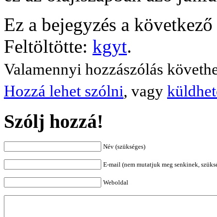
Ez a bejegyzés a következő 
Feltöltötte:
kgyt
.
Valamennyi hozzászólás követh
Hozzá lehet szólni
, vagy
küldhet
Szólj hozzá!
Név (szükséges)
E-mail (nem mutatjuk meg senkinek, szüks
Weboldal