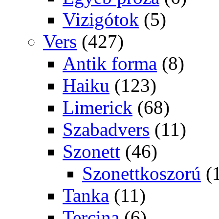
Vizigótok
(5)
Vers
(427)
Antik forma
(8)
Haiku
(123)
Limerick
(68)
Szabadvers
(11)
Szonett
(46)
Szonettkoszorú
(
Tanka
(11)
Tercina
(6)