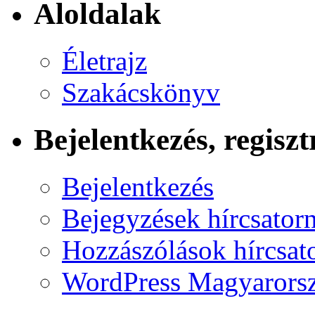
Aloldalak
Életrajz
Szakácskönyv
Bejelentkezés, regiszt
Bejelentkezés
Bejegyzések hírcsator
Hozzászólások hírcsat
WordPress Magyarors