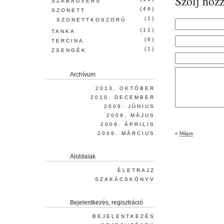
Szólj hozz
SZABADVERS
(46)
SZONETT
(1)
SZONETTKOSZORÚ
(11)
TANKA
(6)
TERCINA
(1)
ZSENGÉK
Archívum
2013. OKTÓBER
2010. DECEMBER
2009. JÚNIUS
2009. MÁJUS
2009. ÁPRILIS
2009. MÁRCIUS
«
Május
Aloldalak
ÉLETRAJZ
SZAKÁCSKÖNYV
Bejelentkezés, regisztráció
BEJELENTKEZÉS