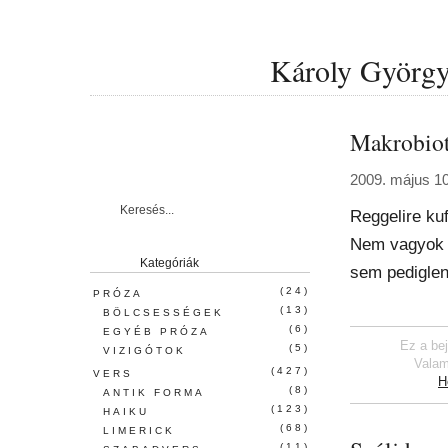
Károly György 
Makrobiot
2009. május 10
Reggelire kuf
Nem vagyok é
Kategóriák
sem pediglen 
(24)
PRÓZA
(13)
BÖLCSESSÉGEK
(6)
EGYÉB PRÓZA
Ez a be
(5)
VIZIGÓTOK
Valam
(427)
VERS
H
(8)
ANTIK FORMA
(123)
HAIKU
(68)
LIMERICK
(11)