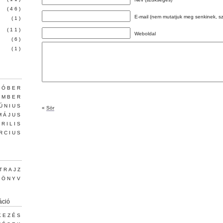
(46)
E-mail (nem mutatjuk meg senkinek, s
(1)
(11)
Weboldal
(6)
(1)
TÓBER
EMBER
JÚNIUS
«
Sör
MÁJUS
PRILIS
RCIUS
TRAJZ
KÖNYV
áció
KEZÉS