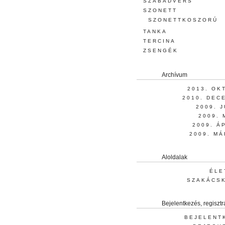
SZABADVERS
SZONETT
SZONETTKOSZORÚ
TANKA
TERCINA
ZSENGÉK
Archívum
2013. OK
2010. DEC
2009. 
2009. 
2009. Á
2009. MÁ
Aloldalak
ÉLE
SZAKÁCS
Bejelentkezés, regisztr
BEJELENT