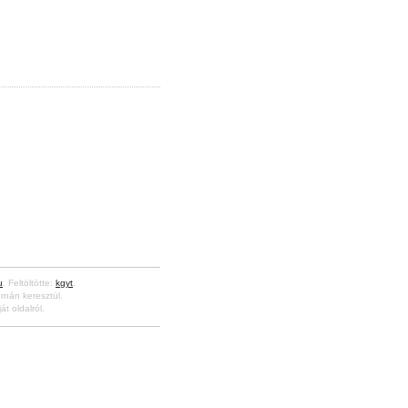
u
. Feltöltötte:
kgyt
.
rnán keresztül.
át oldalról.