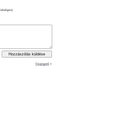
zükséges)
Csujogató
»