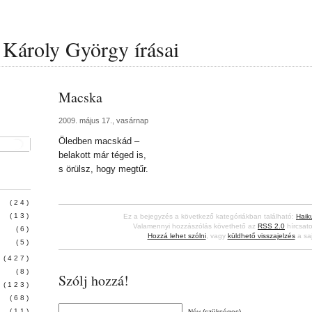
Károly György írásai
Macska
2009. május 17., vasárnap
Öledben macskád –
belakott már téged is,
s örülsz, hogy megtűr.
(24)
(13)
Ez a bejegyzés a következő kategóriákban található:
Haik
Valamennyi hozzászólás követhető az
RSS 2.0
hírcsato
(6)
Hozzá lehet szólni
, vagy
küldhető visszajelzés
a saj
(5)
(427)
(8)
Szólj hozzá!
(123)
(68)
(11)
Név (szükséges)