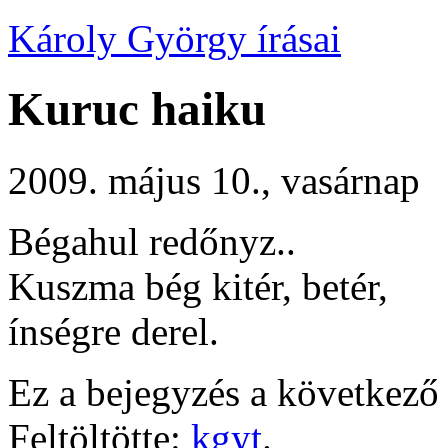
Károly György írásai
Kuruc haiku
2009. május 10., vasárnap
Bégahul redőnyz..
Kuszma bég kitér, betér,
ínségre derel.
Ez a bejegyzés a következő 
Feltöltötte:
kgyt
.