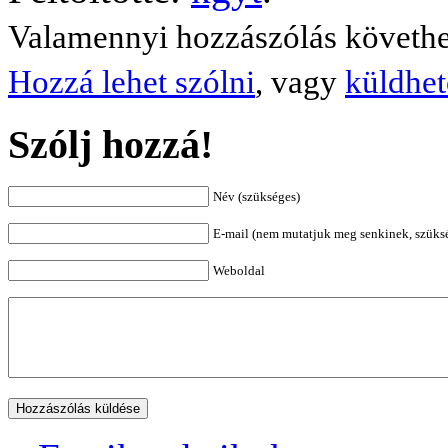
Valamennyi hozzászólás követh
Hozzá lehet szólni
, vagy
küldhet
Szólj hozzá!
Név (szükséges)
E-mail (nem mutatjuk meg senkinek, szüks
Weboldal