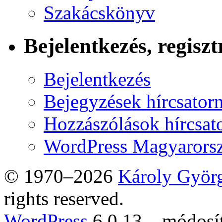
Szakácskönyv
Bejelentkezés, regiszt
Bejelentkezés
Bejegyzések hírcsator
Hozzászólások hírcsat
WordPress Magyarors
© 1970–2026
Károly Györ
rights reserved.
WordPress
6.0.13 – módosí