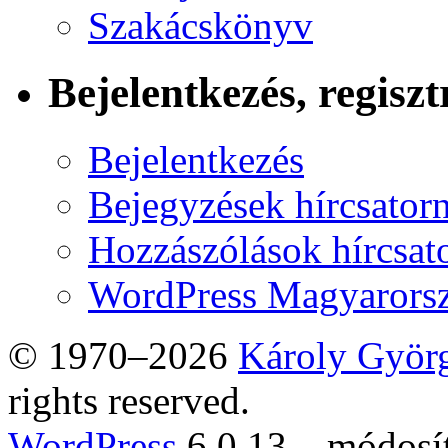
Szakácskönyv
Bejelentkezés, regiszt
Bejelentkezés
Bejegyzések hírcsator
Hozzászólások hírcsat
WordPress Magyarors
© 1970–2026
Károly Györ
rights reserved.
WordPress
6.0.13 – módosí