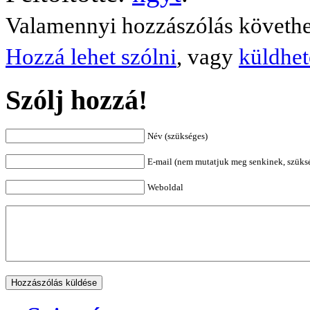
Valamennyi hozzászólás követh
Hozzá lehet szólni
, vagy
küldhet
Szólj hozzá!
Név (szükséges)
E-mail (nem mutatjuk meg senkinek, szüks
Weboldal