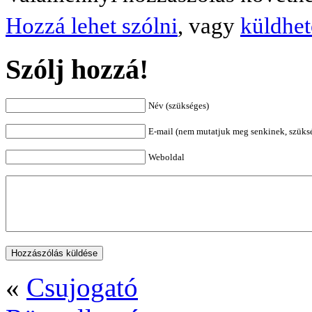
Hozzá lehet szólni
, vagy
küldhet
Szólj hozzá!
Név (szükséges)
E-mail (nem mutatjuk meg senkinek, szüks
Weboldal
«
Csujogató