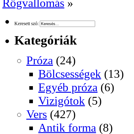
Rögvallomás
»
Keresett szó:
Kategóriák
Próza
(24)
Bölcsességek
(13)
Egyéb próza
(6)
Vizigótok
(5)
Vers
(427)
Antik forma
(8)