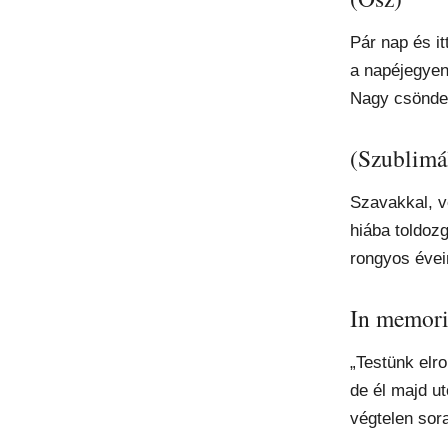
Pár nap és it
a napéjegyen
Nagy csönde
(Szublimá
Szavakkal, v
hiába toldoz
rongyos éve
In memor
„Testünk elro
de él majd u
végtelen sor