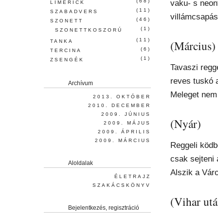
(68)
vaku- s neon
LIMERICK
(11)
SZABADVERS
villámcsapás
(46)
SZONETT
(1)
SZONETTKOSZORÚ
(11)
(Március)
TANKA
(6)
TERCINA
(1)
ZSENGÉK
Tavaszi regg
reves tuskó 
Archívum
Meleget nem
2013. OKTÓBER
2010. DECEMBER
2009. JÚNIUS
(Nyár)
2009. MÁJUS
2009. ÁPRILIS
2009. MÁRCIUS
Reggeli köd
csak sejteni 
Aloldalak
Alszik a Vár
ÉLETRAJZ
SZAKÁCSKÖNYV
(Vihar utá
Bejelentkezés, regisztráció