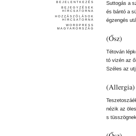
Suttogás a s
BEJELENTKEZÉS
BEJEGYZÉSEK
és bántó a s
HÍRCSATORNA
HOZZÁSZÓLÁSOK
égzengés utá
HÍRCSATORNA
WORDPRESS
MAGYARORSZÁG
(Ősz)
Tétován lépk
tó vizén az ő
Széles az utj
(Allergia)
Teszetoszáé
nézik az öles
s tüsszögnek
(Ősz)