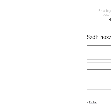
Ez a bej
Valam
H
Szólj hozz
«
Zsoltár