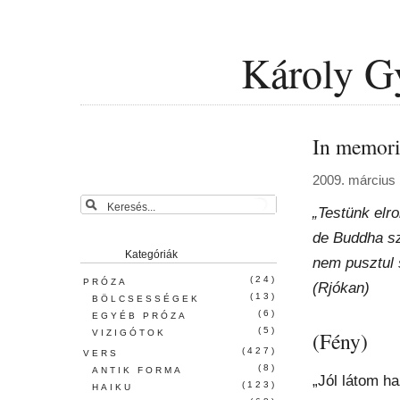
Károly Gy
In memor
2009. március 
„Testünk elr
de Buddha sz
Kategóriák
nem pusztul 
(24)
PRÓZA
(Rjókan)
(13)
BÖLCSESSÉGEK
(6)
EGYÉB PRÓZA
(5)
(Fény)
VIZIGÓTOK
(427)
VERS
(8)
ANTIK FORMA
„Jól látom h
(123)
HAIKU