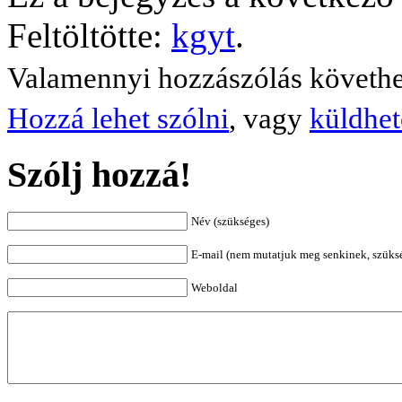
Feltöltötte:
kgyt
.
Valamennyi hozzászólás követh
Hozzá lehet szólni
, vagy
küldhet
Szólj hozzá!
Név (szükséges)
E-mail (nem mutatjuk meg senkinek, szüks
Weboldal