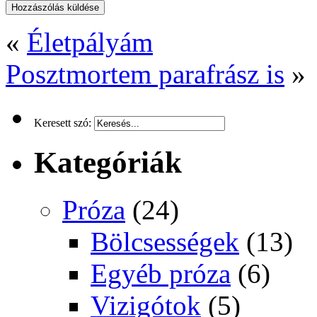
«
Életpályám
Posztmortem parafrász is
»
Keresett szó:
Kategóriák
Próza
(24)
Bölcsességek
(13)
Egyéb próza
(6)
Vizigótok
(5)