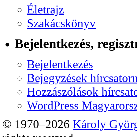
Életrajz
Szakácskönyv
Bejelentkezés, regiszt
Bejelentkezés
Bejegyzések hírcsator
Hozzászólások hírcsat
WordPress Magyarors
© 1970–2026
Károly Györ