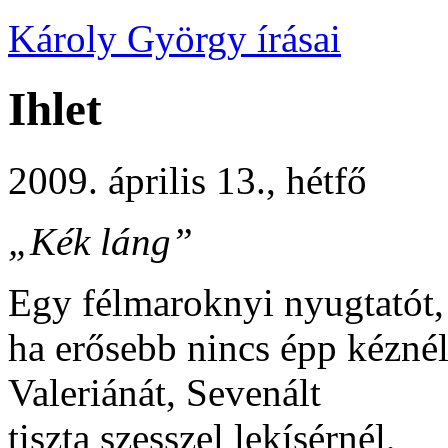
Károly György írásai
Ihlet
2009. április 13., hétfő
„Kék láng”
Egy félmaroknyi nyugtatót,
ha erősebb nincs épp kéznél
Valeriánát, Sevenált
tiszta szesszel lekísérnél,