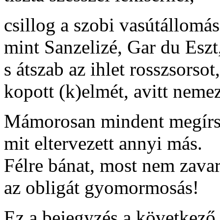
csillog a szobi vasútállomás
mint Sanzelizé, Gar du Eszt
s átszab az ihlet rosszsorsot,
kopott (k)elmét, avitt nemez
Mámorosan mindent megírs
mit eltervezett annyi más.
Félre bánat, most nem zava
az obligát gyomormosás!
Ez a bejegyzés a következő 