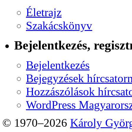
Életrajz
Szakácskönyv
Bejelentkezés, regiszt
Bejelentkezés
Bejegyzések hírcsator
Hozzászólások hírcsat
WordPress Magyarors
© 1970–2026
Károly Györ