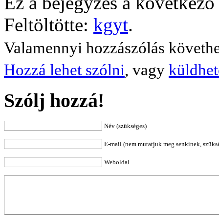
Ez a bejegyzés a következő 
Feltöltötte:
kgyt
.
Valamennyi hozzászólás követh
Hozzá lehet szólni
, vagy
küldhet
Szólj hozzá!
Név (szükséges)
E-mail (nem mutatjuk meg senkinek, szüks
Weboldal