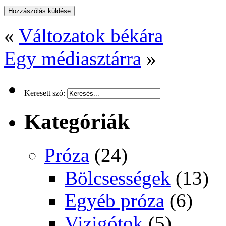
«
Változatok békára
Egy médiasztárra
»
Keresett szó:
Kategóriák
Próza
(24)
Bölcsességek
(13)
Egyéb próza
(6)
Vizigótok
(5)