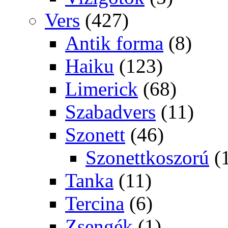
Vers
(427)
Antik forma
(8)
Haiku
(123)
Limerick
(68)
Szabadvers
(11)
Szonett
(46)
Szonettkoszorú
(
Tanka
(11)
Tercina
(6)
Zsengék
(1)