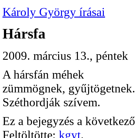
Károly György írásai
Hársfa
2009. március 13., péntek
A hársfán méhek
zümmögnek, gyűjtögetnek.
Széthordják szívem.
Ez a bejegyzés a következő 
Feltöltötte:
kgyt
.