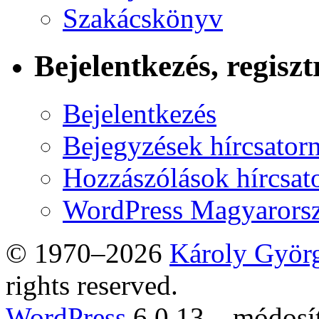
Szakácskönyv
Bejelentkezés, regiszt
Bejelentkezés
Bejegyzések hírcsator
Hozzászólások hírcsat
WordPress Magyarors
© 1970–2026
Károly Györ
rights reserved.
WordPress
6.0.13 – módosí