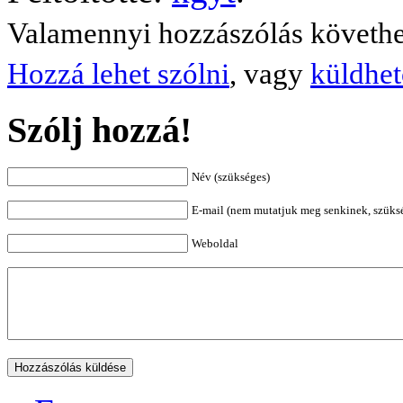
Valamennyi hozzászólás követh
Hozzá lehet szólni
, vagy
küldhet
Szólj hozzá!
Név (szükséges)
E-mail (nem mutatjuk meg senkinek, szüks
Weboldal