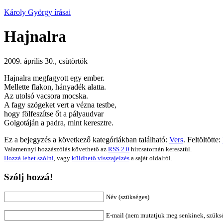
Károly György írásai
Hajnalra
2009. április 30., csütörtök
Hajnalra megfagyott egy ember.
Mellette flakon, hányadék alatta.
Az utolsó vacsora mocska.
A fagy szögeket vert a vézna testbe,
hogy fölfeszítse őt a pályaudvar
Golgotáján a padra, mint keresztre.
Ez a bejegyzés a következő kategóriákban található:
Vers
. Feltöltötte:
Valamennyi hozzászólás követhető az
RSS 2.0
hírcsatornán keresztül.
Hozzá lehet szólni
, vagy
küldhető visszajelzés
a saját oldalról.
Szólj hozzá!
Név (szükséges)
E-mail (nem mutatjuk meg senkinek, szüks