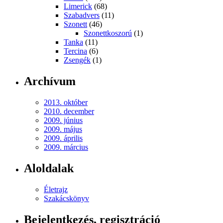
Limerick
(68)
Szabadvers
(11)
Szonett
(46)
Szonettkoszorú
(1)
Tanka
(11)
Tercina
(6)
Zsengék
(1)
Archívum
2013. október
2010. december
2009. június
2009. május
2009. április
2009. március
Aloldalak
Életrajz
Szakácskönyv
Bejelentkezés, regisztráció