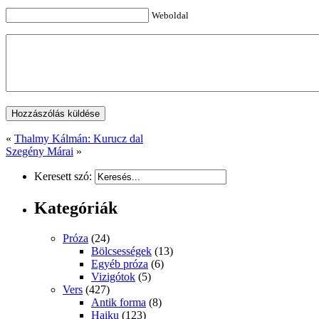
Weboldal
«
Thalmy Kálmán: Kurucz dal
Szegény Márai
»
Keresett szó:
Kategóriák
Próza
(24)
Bölcsességek
(13)
Egyéb próza
(6)
Vizigótok
(5)
Vers
(427)
Antik forma
(8)
Haiku
(123)