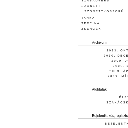
SZABADVERS
SZONETT
SZONETTKOSZORÚ
TANKA
TERCINA
ZSENGÉK
Archívum
2013. OK
2010. DEC
2009. 
2009. 
2009. Á
2009. MÁ
Aloldalak
ÉLE
SZAKÁCS
Bejelentkezés, regisztr
BEJELENT