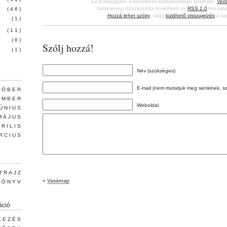
Ez a bejegyzés a következő kategóriákban található:
Vers
Valamennyi hozzászólás követhető az
RSS 2.0
hírcsato
(46)
Hozzá lehet szólni
, vagy
küldhető visszajelzés
a saj
(1)
(11)
(6)
Szólj hozzá!
(1)
Név (szükséges)
E-mail (nem mutatjuk meg senkinek, s
TÓBER
EMBER
Weboldal
JÚNIUS
MÁJUS
PRILIS
RCIUS
TRAJZ
«
Vasárnap
KÖNYV
áció
KEZÉS