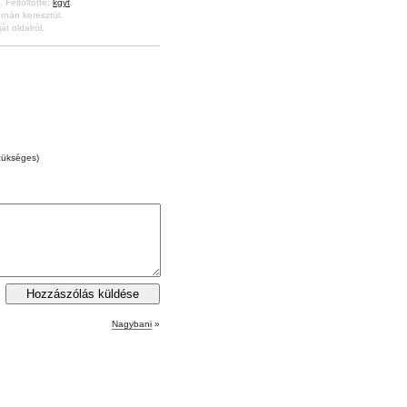
. Feltöltötte:
kgyt
.
rnán keresztül.
át oldalról.
zükséges)
Nagybani
»