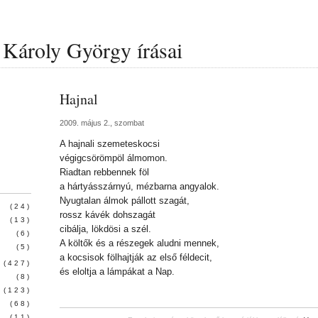
Károly György írásai
Hajnal
2009. május 2., szombat
A hajnali szemeteskocsi
végigcsörömpöl álmomon.
Riadtan rebbennek föl
a hártyásszárnyú, mézbarna angyalok.
Nyugtalan álmok pállott szagát,
(24)
rossz kávék dohszagát
(13)
cibálja, lökdösi a szél.
(6)
A költők és a részegek aludni mennek,
(5)
a kocsisok fölhajtják az első féldecit,
(427)
és eloltja a lámpákat a Nap.
(8)
(123)
(68)
(11)