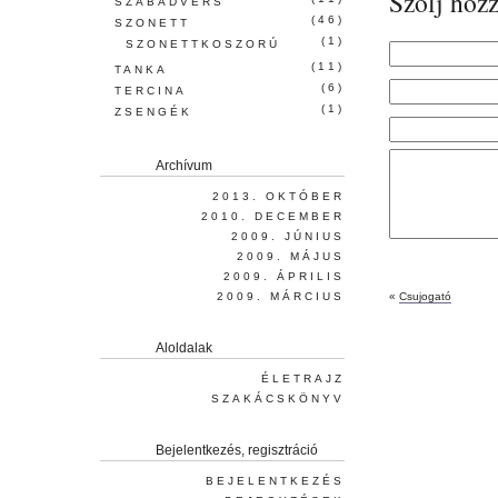
Szólj hozz
SZABADVERS
(46)
SZONETT
(1)
SZONETTKOSZORÚ
(11)
TANKA
(6)
TERCINA
(1)
ZSENGÉK
Archívum
2013. OKTÓBER
2010. DECEMBER
2009. JÚNIUS
2009. MÁJUS
2009. ÁPRILIS
2009. MÁRCIUS
«
Csujogató
Aloldalak
ÉLETRAJZ
SZAKÁCSKÖNYV
Bejelentkezés, regisztráció
BEJELENTKEZÉS