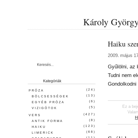
Károly György 
Haiku sze
2009. május 17
Gyűlölni, az
Tudni nem el
Kategóriák
Gondolkodni
(24)
PRÓZA
(13)
BÖLCSESSÉGEK
(6)
EGYÉB PRÓZA
Ez a bej
(5)
VIZIGÓTOK
Valam
(427)
VERS
H
(8)
ANTIK FORMA
(123)
HAIKU
(68)
LIMERICK
(11)