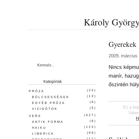
Károly György 
Gyerekek
2009. március 
Nincs képmu
manír, hazug
Kategóriák
őszintén hül
(24)
PRÓZA
(13)
BÖLCSESSÉGEK
(6)
EGYÉB PRÓZA
Ez a bej
(5)
VIZIGÓTOK
Valam
(427)
VERS
H
(8)
ANTIK FORMA
(123)
HAIKU
(68)
LIMERICK
(11)