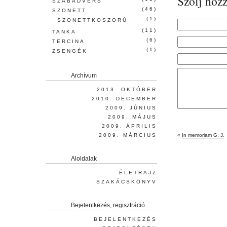
Szólj hozz
SZABADVERS
(46)
SZONETT
(1)
SZONETTKOSZORÚ
(11)
TANKA
(6)
TERCINA
(1)
ZSENGÉK
Archívum
2013. OKTÓBER
2010. DECEMBER
2009. JÚNIUS
2009. MÁJUS
2009. ÁPRILIS
2009. MÁRCIUS
«
In memoriam G. J.
Aloldalak
ÉLETRAJZ
SZAKÁCSKÖNYV
Bejelentkezés, regisztráció
BEJELENTKEZÉS