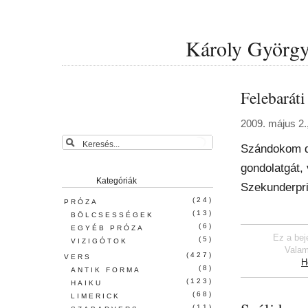
Károly György 
Felebarát
2009. május 2.
Szándokom d
gondolatgát,
Kategóriák
Szekunderpr
(24)
PRÓZA
(13)
BÖLCSESSÉGEK
(6)
EGYÉB PRÓZA
Ez a bej
(5)
VIZIGÓTOK
Valam
(427)
VERS
H
(8)
ANTIK FORMA
(123)
HAIKU
(68)
LIMERICK
(11)