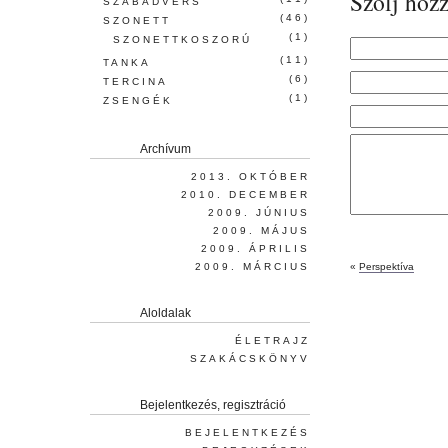
Szólj hozz
SZABADVERS
(46)
SZONETT
(1)
SZONETTKOSZORÚ
(11)
TANKA
(6)
TERCINA
(1)
ZSENGÉK
Archívum
2013. OKTÓBER
2010. DECEMBER
2009. JÚNIUS
2009. MÁJUS
2009. ÁPRILIS
2009. MÁRCIUS
«
Perspektíva
Aloldalak
ÉLETRAJZ
SZAKÁCSKÖNYV
Bejelentkezés, regisztráció
BEJELENTKEZÉS