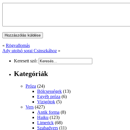
«
Rögvallomás
Ady utolsó sorai Csinszkához
»
Keresett szó:
Kategóriák
Próza
(24)
Bölcsességek
(13)
Egyéb próza
(6)
Vizigótok
(5)
Vers
(427)
Antik forma
(8)
Haiku
(123)
Limerick
(68)
Szabadvers
(11)