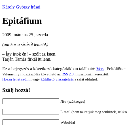
Károly György írásai
Epitáfium
2009. március 25., szerda
(amikor a sírásót temetik)
– Így irtok én! – szólt az Isten.
Tarján Tamás firkál itt lenn.
Ez a bejegyzés a következő kategóriákban található:
Vers
. Feltöltötte:
Valamennyi hozzászólás követhető az
RSS 2.0
hírcsatornán keresztül.
Hozzá lehet szólni
, vagy
küldhető visszajelzés
a saját oldalról.
Szólj hozzá!
Név (szükséges)
E-mail (nem mutatjuk meg senkinek, szüks
Weboldal