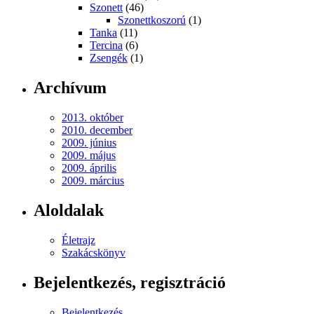
Szonett
(46)
Szonettkoszorú
(1)
Tanka
(11)
Tercina
(6)
Zsengék
(1)
Archívum
2013. október
2010. december
2009. június
2009. május
2009. április
2009. március
Aloldalak
Életrajz
Szakácskönyv
Bejelentkezés, regisztráció
Bejelentkezés