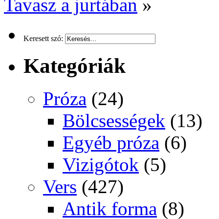
Tavasz a jurtában
»
Keresett szó:
Kategóriák
Próza
(24)
Bölcsességek
(13)
Egyéb próza
(6)
Vizigótok
(5)
Vers
(427)
Antik forma
(8)