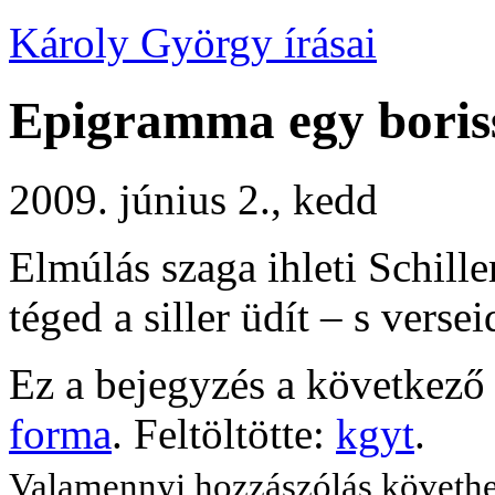
Károly György írásai
Epigramma egy boriss
2009. június 2., kedd
Elmúlás szaga ihleti Schiller
téged a siller üdít – s verseid
Ez a bejegyzés a következő 
forma
. Feltöltötte:
kgyt
.
Valamennyi hozzászólás követh