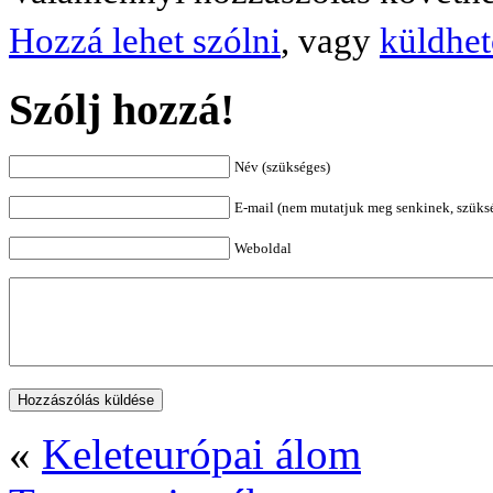
Hozzá lehet szólni
, vagy
küldhet
Szólj hozzá!
Név (szükséges)
E-mail (nem mutatjuk meg senkinek, szüks
Weboldal
«
Keleteurópai álom