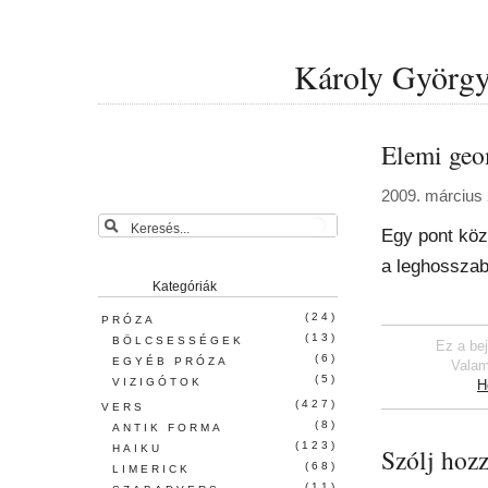
Károly György 
Elemi geo
2009. március 
Egy pont köz
a leghosszab
Kategóriák
(24)
PRÓZA
(13)
BÖLCSESSÉGEK
Ez a be
(6)
EGYÉB PRÓZA
Valam
(5)
VIZIGÓTOK
H
(427)
VERS
(8)
ANTIK FORMA
(123)
HAIKU
Szólj hozz
(68)
LIMERICK
(11)