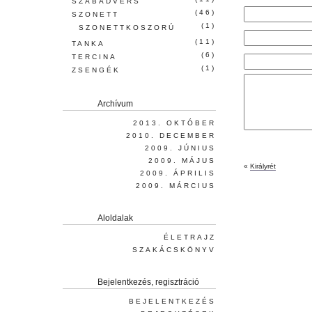
SZABADVERS
(46)
SZONETT
(1)
SZONETTKOSZORÚ
(11)
TANKA
(6)
TERCINA
(1)
ZSENGÉK
Archívum
2013. OKTÓBER
2010. DECEMBER
2009. JÚNIUS
2009. MÁJUS
«
Királyrét
2009. ÁPRILIS
2009. MÁRCIUS
Aloldalak
ÉLETRAJZ
SZAKÁCSKÖNYV
Bejelentkezés, regisztráció
BEJELENTKEZÉS