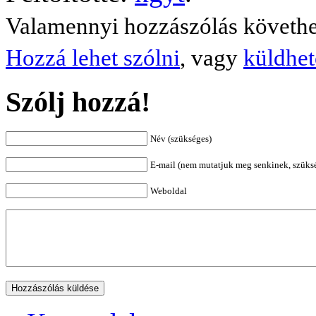
Valamennyi hozzászólás követh
Hozzá lehet szólni
, vagy
küldhet
Szólj hozzá!
Név (szükséges)
E-mail (nem mutatjuk meg senkinek, szüks
Weboldal