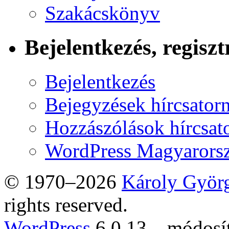
Szakácskönyv
Bejelentkezés, regiszt
Bejelentkezés
Bejegyzések hírcsator
Hozzászólások hírcsat
WordPress Magyarors
© 1970–2026
Károly Györ
rights reserved.
WordPress
6.0.13 – módosí