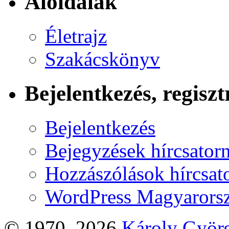
Aloldalak
Életrajz
Szakácskönyv
Bejelentkezés, regiszt
Bejelentkezés
Bejegyzések hírcsator
Hozzászólások hírcsat
WordPress Magyarors
© 1970–2026
Károly Györ