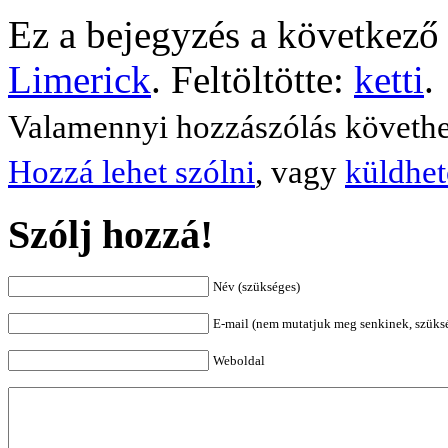
Ez a bejegyzés a következő 
Limerick
. Feltöltötte:
ketti
.
Valamennyi hozzászólás követh
Hozzá lehet szólni
, vagy
küldhet
Szólj hozzá!
Név (szükséges)
E-mail (nem mutatjuk meg senkinek, szüks
Weboldal