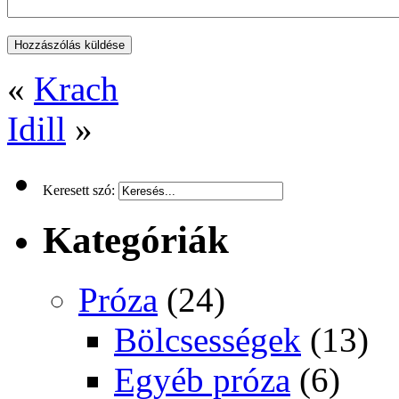
«
Krach
Idill
»
Keresett szó:
Kategóriák
Próza
(24)
Bölcsességek
(13)
Egyéb próza
(6)