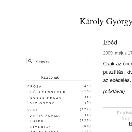
Károly György 
Ebéd
2009. május 17
Csak az őnc
pusztítás, k
Kategóriák
az ebédelés.
(24)
PRÓZA
(céklával)
(13)
BÖLCSESSÉGEK
(6)
EGYÉB PRÓZA
(5)
VIZIGÓTOK
(427)
VERS
Ez a bej
(8)
ANTIK FORMA
Valam
(123)
HAIKU
H
(68)
LIMERICK
(11)