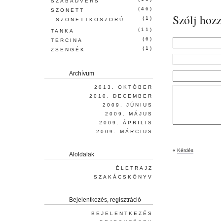
SZABADVERS
(46)
SZONETT
Szólj hozz
(1)
SZONETTKOSZORÚ
(11)
TANKA
(6)
TERCINA
(1)
ZSENGÉK
Archívum
2013. OKTÓBER
2010. DECEMBER
2009. JÚNIUS
2009. MÁJUS
2009. ÁPRILIS
2009. MÁRCIUS
«
Kérdés
Aloldalak
ÉLETRAJZ
SZAKÁCSKÖNYV
Bejelentkezés, regisztráció
BEJELENTKEZÉS