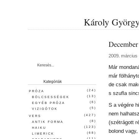
Károly György 
December
2009. március 
Már mondaná
már fölhányt
Kategóriák
de csak mako
(24)
PRÓZA
s szufla sin
(13)
BÖLCSESSÉGEK
(6)
EGYÉB PRÓZA
S a végére h
(5)
VIZIGÓTOK
nem halhatsz
(427)
VERS
(8)
(szétrágott r
ANTIK FORMA
(123)
HAIKU
bolond vagy,
(68)
LIMERICK
(11)