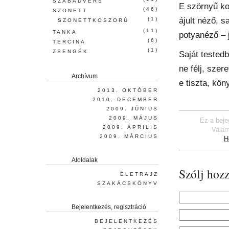
SZABADVERS
E szörnyű ko
(46)
SZONETT
ájult néző, sa
(1)
SZONETTKOSZORÚ
(11)
TANKA
potyanéző – j
(6)
TERCINA
(1)
ZSENGÉK
Saját tested
ne félj, szer
Archívum
e tiszta, köny
2013. OKTÓBER
2010. DECEMBER
2009. JÚNIUS
2009. MÁJUS
Ez a beje
2009. ÁPRILIS
Valam
2009. MÁRCIUS
H
Aloldalak
Szólj hozz
ÉLETRAJZ
SZAKÁCSKÖNYV
Bejelentkezés, regisztráció
BEJELENTKEZÉS