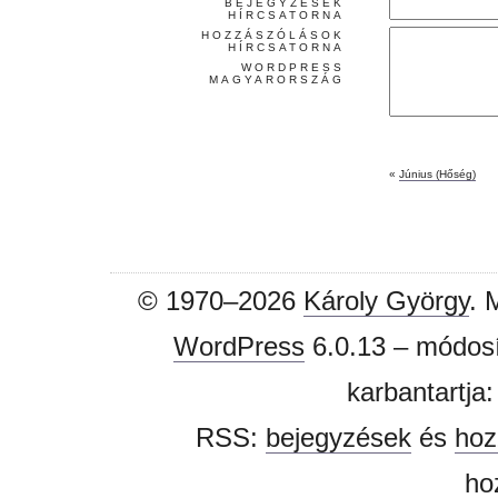
BEJEGYZÉSEK
HÍRCSATORNA
HOZZÁSZÓLÁSOK
HÍRCSATORNA
WORDPRESS
MAGYARORSZÁG
«
Június (Hőség)
© 1970–2026
Károly György
. 
WordPress
6.0.13 – módosí
karbantartja
RSS:
bejegyzések
és
hoz
ho