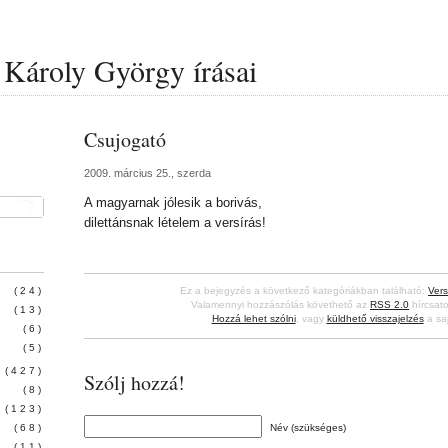
Károly György írásai
Csujogató
2009. március 25., szerda
A magyarnak jólesik a borivás,
dilettánsnak lételem a versírás!
(24)
Ez a bejegyzés a következő kategóriákban található:
Vers
Valamennyi hozzászólás követhető az
RSS 2.0
hírcsato
(13)
Hozzá lehet szólni
, vagy
küldhető visszajelzés
a saj
(6)
(5)
(427)
Szólj hozzá!
(8)
(123)
(68)
Név (szükséges)
(11)