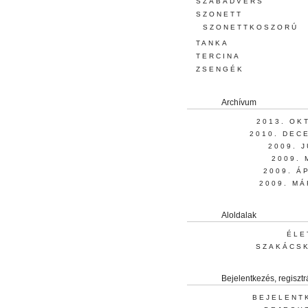
SZABADVERS
SZONETT
SZONETTKOSZORÚ
TANKA
TERCINA
ZSENGÉK
Archívum
2013. OK
2010. DEC
2009. 
2009. 
2009. Á
2009. MÁ
Aloldalak
ÉLE
SZAKÁCS
Bejelentkezés, regisztr
BEJELENT