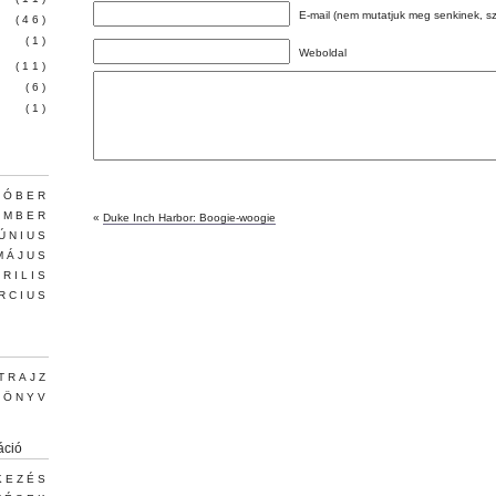
E-mail (nem mutatjuk meg senkinek, s
(46)
(1)
Weboldal
(11)
(6)
(1)
TÓBER
EMBER
«
Duke Inch Harbor: Boogie-woogie
JÚNIUS
MÁJUS
PRILIS
RCIUS
TRAJZ
KÖNYV
áció
KEZÉS