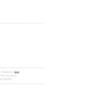
. Feltöltötte:
kgyt
.
rnán keresztül.
át oldalról.