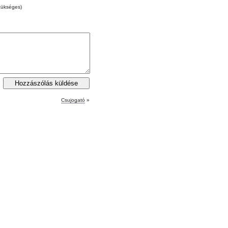
zükséges)
Csujogató
»