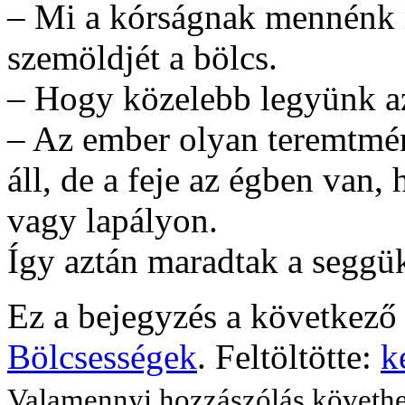
– Mi a kórságnak mennénk 
szemöldjét a bölcs.
– Hogy közelebb legyünk a
– Az ember olyan teremtmén
áll, de a feje az égben van, 
vagy lapályon.
Így aztán maradtak a seggü
Ez a bejegyzés a következő 
Bölcsességek
. Feltöltötte:
k
Valamennyi hozzászólás követh