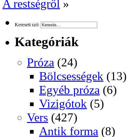
A restségről
»
Keresett szó:
Kategóriák
Próza
(24)
Bölcsességek
(13)
Egyéb próza
(6)
Vizigótok
(5)
Vers
(427)
Antik forma
(8)