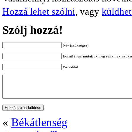
Hozzá lehet szólni
, vagy
küldhet
Szólj hozzá!
Név (szükséges)
E-mail (nem mutatjuk meg senkinek, szüks
Weboldal
«
Békátlenség