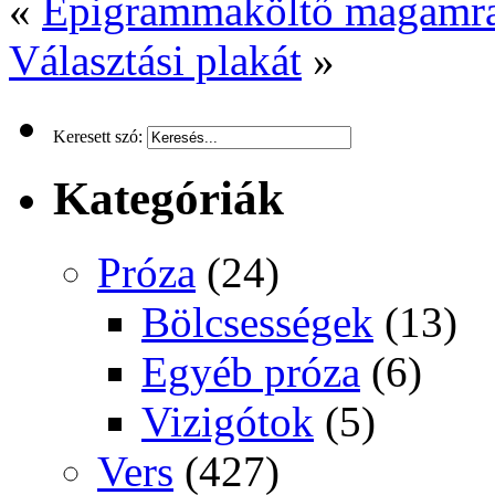
«
Epigrammaköltő magamr
Választási plakát
»
Keresett szó:
Kategóriák
Próza
(24)
Bölcsességek
(13)
Egyéb próza
(6)
Vizigótok
(5)
Vers
(427)