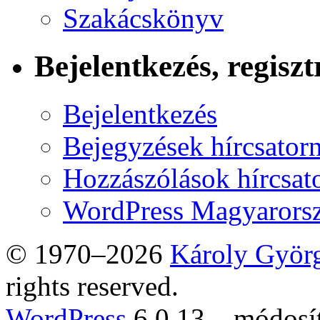
Szakácskönyv
Bejelentkezés, regiszt
Bejelentkezés
Bejegyzések hírcsator
Hozzászólások hírcsat
WordPress Magyarors
© 1970–2026
Károly Györ
rights reserved.
WordPress
6.0.13 – módosí