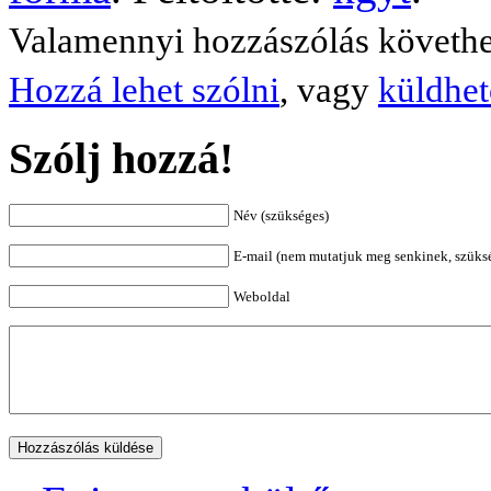
Valamennyi hozzászólás követh
Hozzá lehet szólni
, vagy
küldhet
Szólj hozzá!
Név (szükséges)
E-mail (nem mutatjuk meg senkinek, szüks
Weboldal