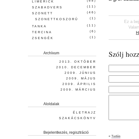
(68)
LIMERICK
(11)
SZABADVERS
(46)
SZONETT
(1)
SZONETTKOSZORÚ
Ez a be
(11)
TANKA
Valam
(6)
TERCINA
H
(1)
ZSENGÉK
Szólj hozz
Archívum
2013. OKTÓBER
2010. DECEMBER
2009. JÚNIUS
2009. MÁJUS
2009. ÁPRILIS
2009. MÁRCIUS
Aloldalak
ÉLETRAJZ
SZAKÁCSKÖNYV
Bejelentkezés, regisztráció
«
Tudás