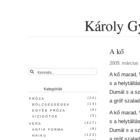
Károly Gy
A kő
2009. március 
A kő marad, 
s a helytállá
Kategóriák
Dumál s a sz
(24)
PRÓZA
a gróf szalad
(13)
BÖLCSESSÉGEK
(6)
EGYÉB PRÓZA
A kő marad, 
(5)
VIZIGÓTOK
s a helytállá
(427)
VERS
(8)
Dumál s a sz
ANTIK FORMA
(123)
HAIKU
a gróf szalad